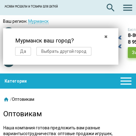

search
Ваш регион:
Мурманск
Бесп
Оплата
при получении
8-8
✖
Мурманск ваш город?
8 9
Доставка
в день заказа
Да
Выбрать другой город
З
Звезды
нас выбирают

Категории

/
Оптовикам
Оптовикам
Наша компания готова предложить вам разные
вариантысотрудничества: оптовые продажи игрушек,