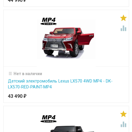
44 990
₽


Нет в наличии
Детский электромобиль Lexus LX570 4WD MP4 - DK-
LX570-RED-PAINT-MP4
43 490
₽

