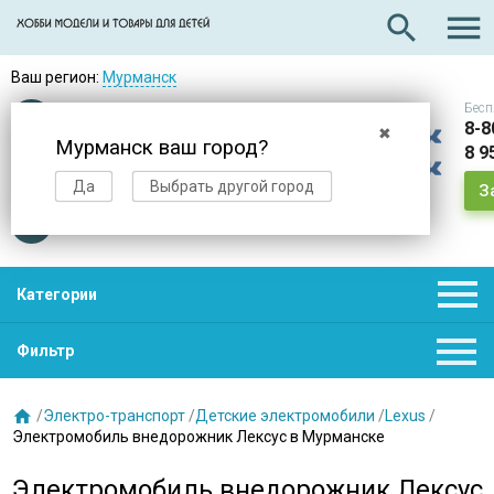

search
Ваш регион:
Мурманск
Бесп
Оплата
при получении
8-8
✖
Мурманск ваш город?
8 9
Доставка
в день заказа
Да
Выбрать другой город
З
Звезды
нас выбирают

Категории

Фильтр

/
Электро-транспорт
/
Детские электромобили
/
Lexus
/
Электромобиль внедорожник Лексус в Мурманске
Электромобиль внедорожник Лексус