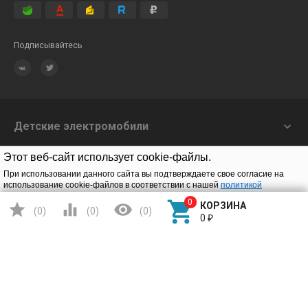
Подписывайтесь
Детские электромобили

Игрушки на радиоуправлении

Этот веб-сайт использует cookie-файлы.
При использовании данного сайта вы подтверждаете свое согласие на
Конструкторы

использование cookie-файлов в соответствии с нашей
политикой
конфиденциальности
.




КОРЗИНА
О нас

(
0
)
(
0
)
(
0
)
Подтверждаю
0
₽
Заказать звонок
© 2020 Solav |
Конфиденциальность