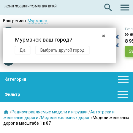

search
Ваш регион:
Мурманск
Бесп
Оплата
при получении
8-8
✖
Мурманск ваш город?
8 9
Доставка
в день заказа
Да
Выбрать другой город
З
Звезды
нас выбирают

Категории

Фильтр

/
Радиоуправляемые модели и игрушки
/
Автотреки и
железные дороги
/
Модели железных дорог
/
Модели железных
дорог в масштабе 1 к 87