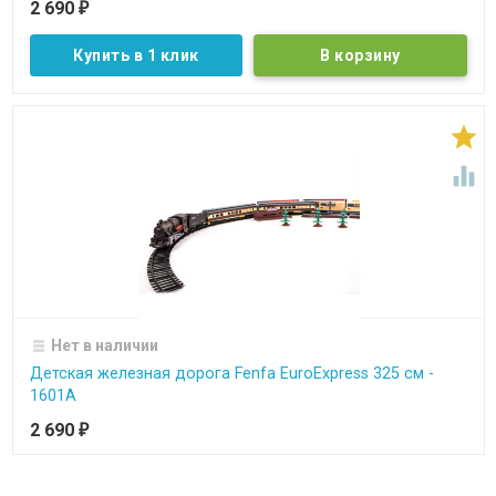
2 690
₽
Купить в 1 клик


Нет в наличии
Детская железная дорога Fenfa EuroExpress 325 см -
1601A
2 690
₽