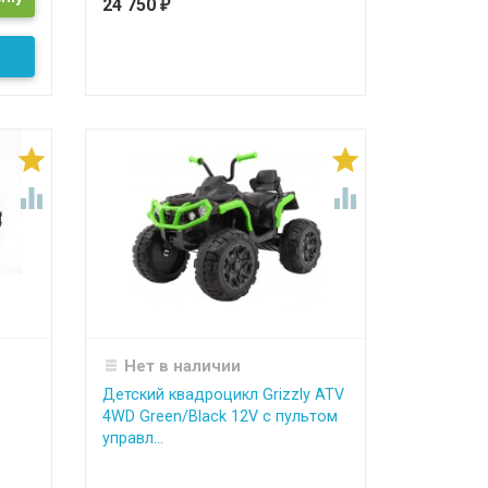
24 750
₽




Нет в наличии
Детский квадроцикл Grizzly ATV
4WD Green/Black 12V с пультом
управл...