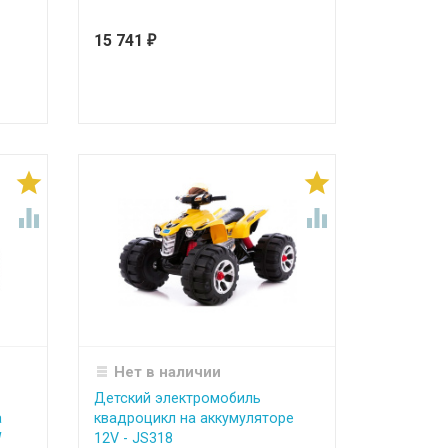
15 741
₽




Нет в наличии
Детский электромобиль
a
квадроцикл на аккумуляторе
W
12V - JS318