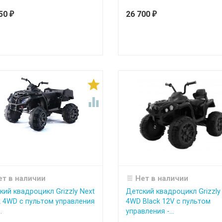
050
26 700
₽
₽


ет в наличии
Нет в наличии
кий квадроцикл Grizzly Next
Детский квадроцикл Grizzly
k 4WD с пультом управления
4WD Black 12V с пультом
.
управления -...