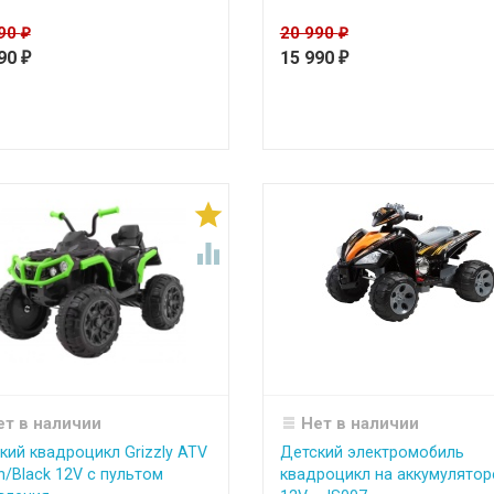
990
20 990
₽
₽
990
15 990
₽
₽


ет в наличии
Нет в наличии
кий квадроцикл Grizzly ATV
Детский электромобиль
n/Black 12V с пультом
квадроцикл на аккумулятор