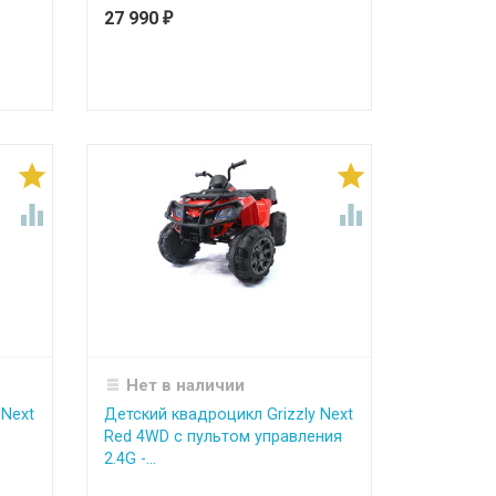
27 990
₽




Нет в наличии
 Next
Детский квадроцикл Grizzly Next
Red 4WD с пультом управления
2.4G -...