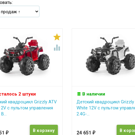
овать:


сталось 2 штуки
В наличии
кий квадроцикл Grizzly ATV
Детский квадроцикл Grizzly
12V с пультом управления
White 12V с пультом управл
B...
2.4G-...
651
24 651
₽
₽