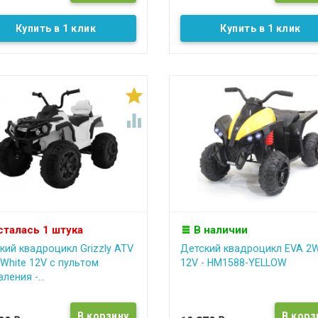
Купить в 1 клик
Купить в 1 клик


сталась 1 штука
В наличии
кий квадроцикл Grizzly ATV
Детский квадроцикл EVA 2
White 12V с пультом
12V - HM1588-YELLOW
ления -...