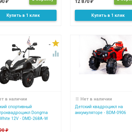
990
12 870
₽
₽
Купить в 1 клик
Купить в 1 клик


ет в наличии
Нет в наличии
кий спортивный
Детский квадроцикл на
троквадроцикл Dongma
аккумуляторе - BDM-0906
White 12V - DMD-268A-W
990
₽