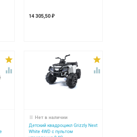
14 305,50
₽




Нет в наличии
Детский квадроцикл Grizzly Next
е
White 4WD с пультом