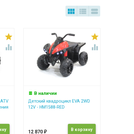







В наличии
 ATV
Детский квадроцикл EVA 2WD
ения
12V - HM1588-RED
12 870
₽