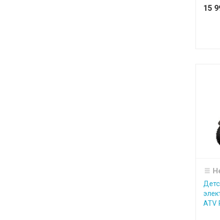
15 
Н
Детс
элек
ATV 