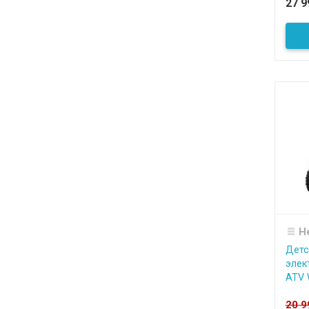
27 
Н
Детс
элек
ATV 
20 