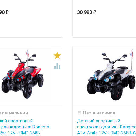
990
30 990
₽
₽


ет в наличии
Нет в наличии
кий спортивный
Детский спортивный
троквадроцикл Dongma
электроквадроцикл Dongm
Red 12V - DMD-268B
ATV White 12V - DMD-268B-