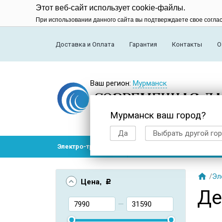
Этот веб-сайт использует cookie-файлы.
При использовании данного сайта вы подтверждаете свое согла
Доставка и Оплата
Гарантия
Контакты
О
Ваш регион:
Мурманск
Мурманск ваш город?
Да
Выбрать другой го
Электро-транспорт
Радиоуправляемые модел

/
Эл
Цена
, Р
Де
—