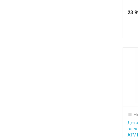
23 
Н
Детс
элек
ATV 