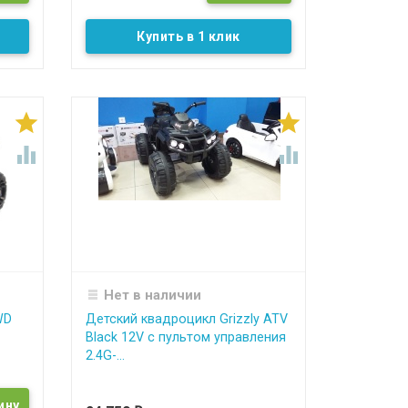
Купить в 1 клик




Нет в наличии
WD
Детский квадроцикл Grizzly ATV
Black 12V с пультом управления
2.4G-...