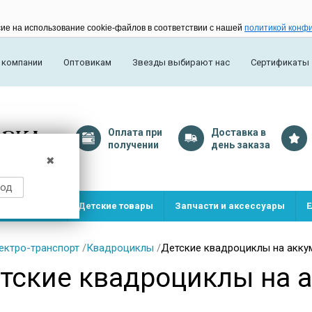
сие на использование cookie-файлов в соответствии с нашей
политикой конф
 компании
Оптовикам
Звезды выбирают нас
Сертификаты
Оплата
при
Доставка
в
получении
день заказа
✖
род
и и игрушки
Детские товары
Запчасти и аксессуары
Е
ектро-транспорт
/
Квадроциклы
/
Детские квадроциклы на акку
тские квадроциклы на 