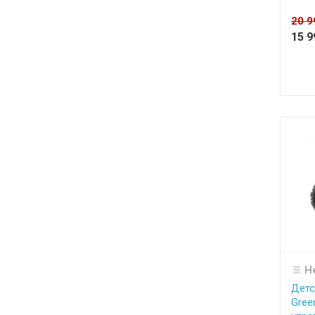
20 
15 
Н
Детс
Gree