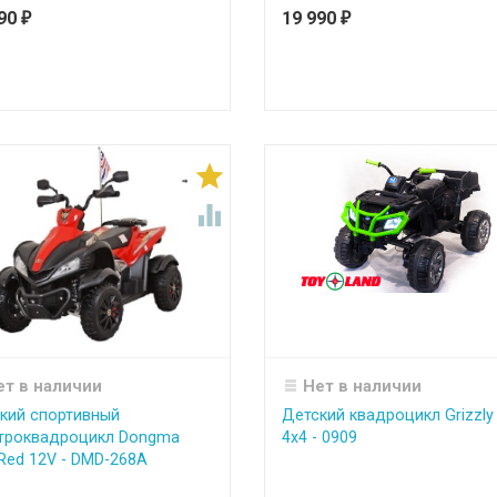
990
19 990
₽
₽


ет в наличии
Нет в наличии
кий спортивный
Детский квадроцикл Grizzly
троквадроцикл Dongma
4x4 - 0909
Red 12V - DMD-268A