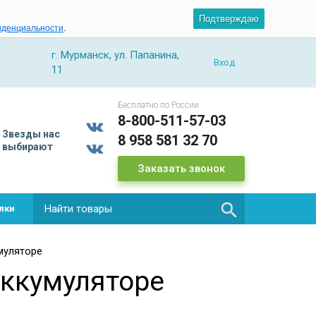
Подтверждаю
иденциальности
.
г. Мурманск, ул. Папанина,
Вход
11
Бесплатно по России
8-800-511-57-03
Звезды
нас
8 958 581 32 70
выбирают
Заказать звонок

лки
муляторе
аккумуляторе