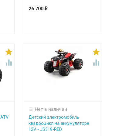
26 700
₽




Нет в наличии
 ATV
Детский электромобиль
квадроцикл на аккумуляторе
12V - JS318-RED