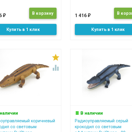
16
1 416
₽
₽
Купить в 1 клик
Купить в 1 клик


 наличии
В наличии
оуправляемый коричневый
Радиоуправляемый серый
одил со световым
крокодил со световым