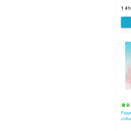
1 4
В
Ради
соба