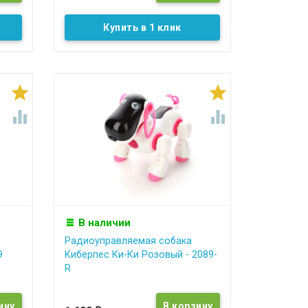
Купить в 1 клик




В наличии
Радиоуправляемая собака
9
Киберпес Ки-Ки Розовый - 2089-
R