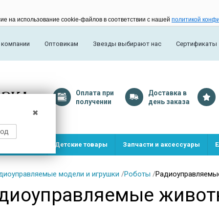
сие на использование cookie-файлов в соответствии с нашей
политикой конф
 компании
Оптовикам
Звезды выбирают нас
Сертификаты
Оплата
при
Доставка
в
получении
день заказа
✖
род
и и игрушки
Детские товары
Запчасти и аксессуары
Е
диоуправляемые модели и игрушки
/
Роботы
/
Радиоуправляемы
диоуправляемые живот