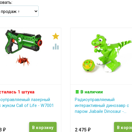
овать:


сталась 1 штука
В наличии
оуправляемый лазерный
Радиоуправляемый
 жуком Call of Life - W7001
интерактивный динозавр с
паром Jiabaile Dinosaur -...
33
2 475
₽
₽