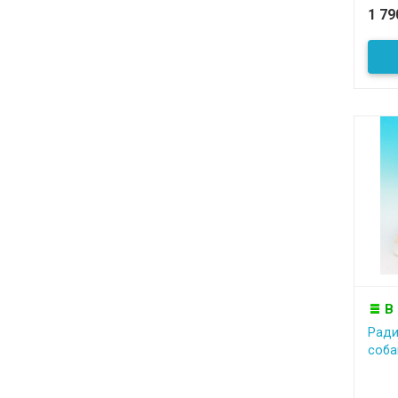
1 7
В
Ради
соба