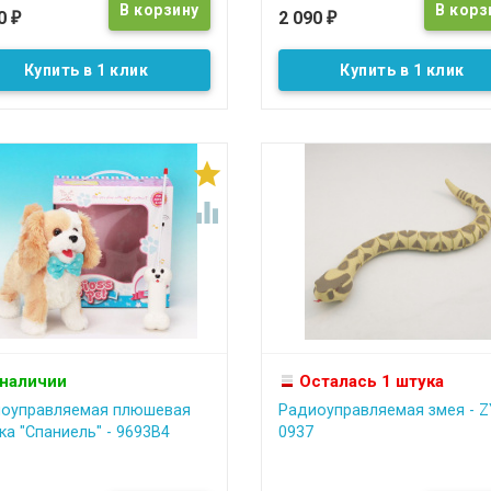
90
2 090
₽
₽
Купить в 1 клик
Купить в 1 клик


 наличии
Осталась 1 штука
оуправляемая плюшевая
Радиоуправляемая змея - Z
ка "Спаниель" - 9693B4
0937