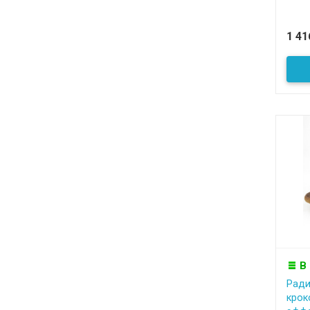
1 4
В
Ради
крок