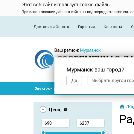
Этот веб-сайт использует cookie-файлы.
При использовании данного сайта вы подтверждаете свое согла
Доставка и Оплата
Гарантия
Контакты
О
Ваш регион:
Мурманск
Мурманск ваш город?
Да
Выбрать другой го
Электро-транспорт
Радиоуправляемые модел

/
Ра
Цена
, Р
Ра
—