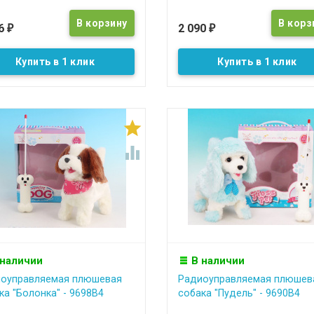
16
2 090
₽
₽
Купить в 1 клик
Купить в 1 клик


 наличии
В наличии
оуправляемая плюшевая
Радиоуправляемая плюшев
ка "Болонка" - 9698B4
собака "Пудель" - 9690B4