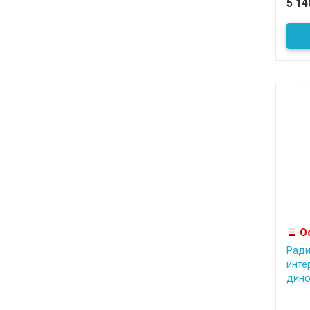
5 1
О
Ради
инте
дино