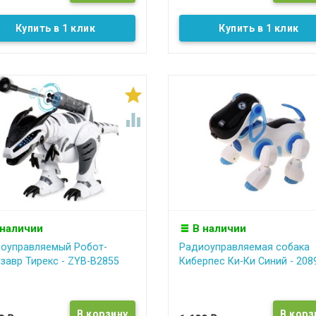
Купить в 1 клик
Купить в 1 клик


 наличии
В наличии
оуправляемый Робот-
Радиоуправляемая собака
завр Тирекс - ZYB-B2855
Киберпес Ки-Ки Синий - 208