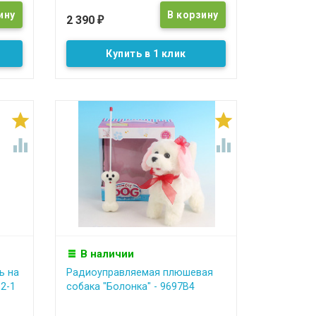
2 390
₽
Купить в 1 клик




В наличии
ь на
Радиоуправляемая плюшевая
12-1
собака "Болонка" - 9697B4