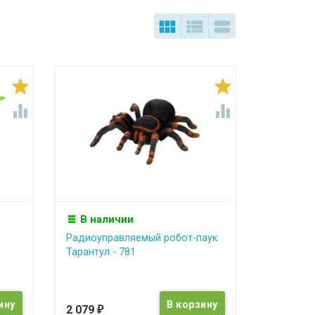







В наличии
Радиоуправляемый робот-паук
Тарантул - 781
2 079
₽