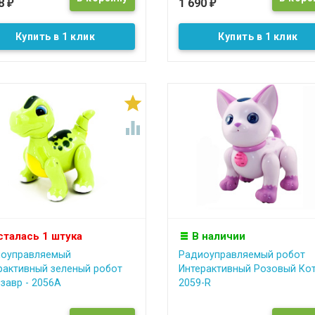
48
1 690
₽
₽
Купить в 1 клик
Купить в 1 клик


сталась 1 штука
В наличии
оуправляемый
Радиоуправляемый робот
рактивный зеленый робот
Интерактивный Розовый Кот
завр - 2056A
2059-R