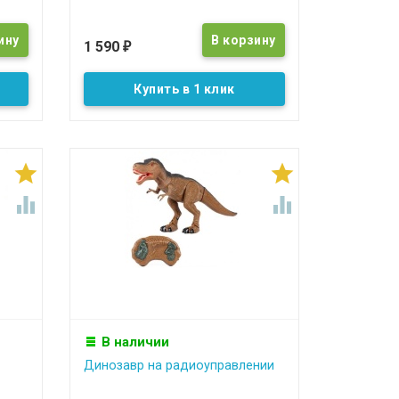
1 590
₽
Купить в 1 клик




В наличии
Динозавр на радиоуправлении