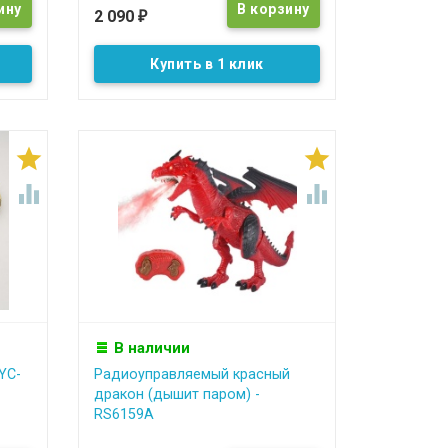
2 090
₽
Купить в 1 клик




В наличии
YC-
Радиоуправляемый красный
дракон (дышит паром) -
RS6159A