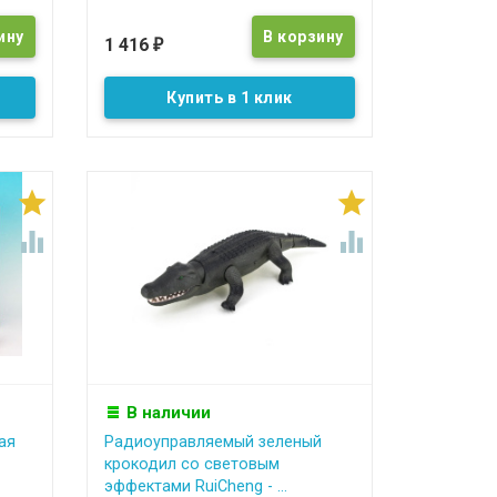
1 416
₽
Купить в 1 клик




В наличии
ая
Радиоуправляемый зеленый
крокодил со световым
эффектами RuiCheng - ...