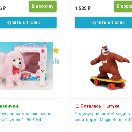
16
1 535
₽
₽
Купить в 1 клик
Купить в 1 клик


 наличии
Осталась 1 штука
оуправляемая плюшевая
Радиоуправляемый медвед
ка "Пудель" - 9691B4
скейтборде Magic Bear - 60