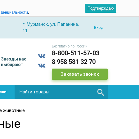
Подтверждаю
иденциальности
.
г. Мурманск, ул. Папанина,
Вход
11
Бесплатно по России
8-800-511-57-03
Звезды
нас
8 958 581 32 70
выбирают
Заказать звонок

лки
е животные
ные