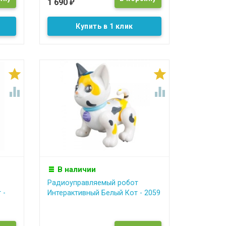
1 690
₽
Купить в 1 клик




В наличии
Радиоуправляемый робот
 -
Интерактивный Белый Кот - 2059