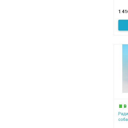
1 4
В
Ради
соба