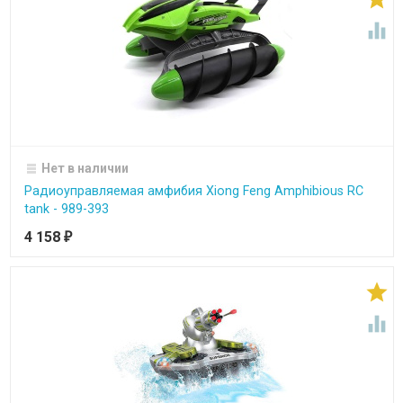

Нет в наличии
Радиоуправляемая амфибия Xiong Feng Amphibious RC
tank - 989-393
4 158
₽

