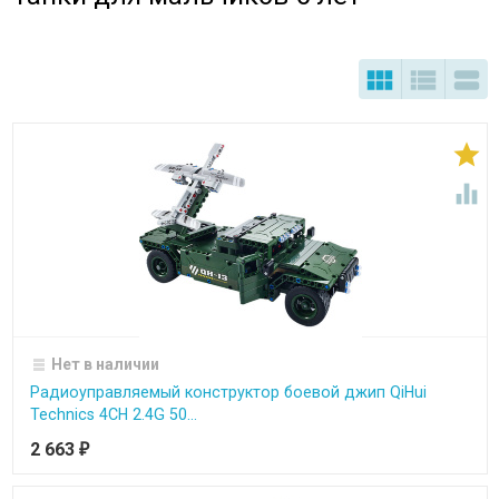





Нет в наличии
Радиоуправляемый конструктор боевой джип QiHui
Technics 4CH 2.4G 50...
2 663
₽