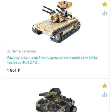


Нет в наличии
Радиоуправляемый конструктор зенитный танк QiHui
Technics 4CH 2.4G ...
1 861
₽

