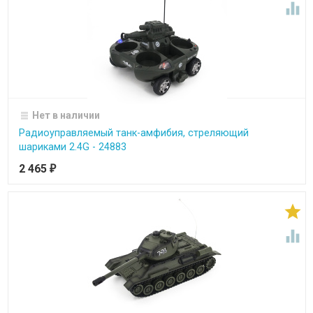

Нет в наличии
Радиоуправляемый танк-амфибия, стреляющий
шариками 2.4G - 24883
2 465
₽

