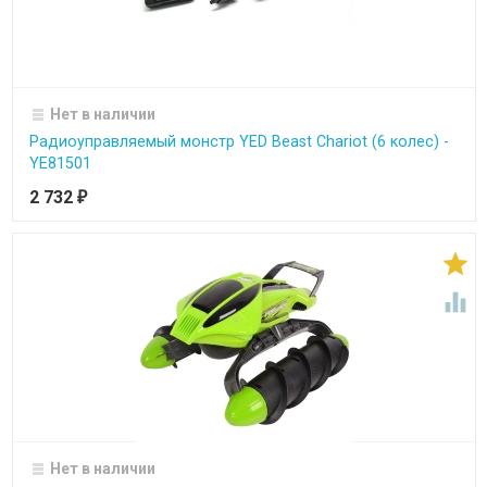
Нет в наличии
Радиоуправляемый монстр YED Beast Chariot (6 колес) -
YE81501
2 732
₽


Нет в наличии