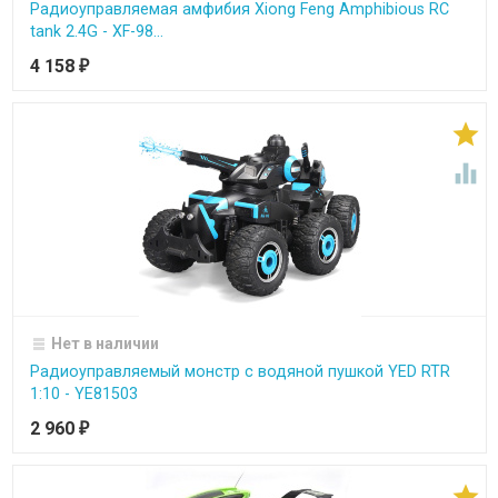
Радиоуправляемая амфибия Xiong Feng Amphibious RC
tank 2.4G - XF-98...
4 158
₽


Нет в наличии
Радиоуправляемый монстр с водяной пушкой YED RTR
1:10 - YE81503
2 960
₽
