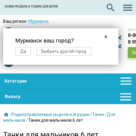

search
Ваш регион:
Мурманск
Бесп
Оплата
при получении
8-8
✖
Мурманск ваш город?
8 9
Доставка
в день заказа
Да
Выбрать другой город
З
Звезды
нас выбирают

Категории

Фильтр

/
Радиоуправляемые модели и игрушки
/
Танки
/
Для
мальчиков
/
Танки для мальчиков 6 лет
Танки для мальчиков 6 лет