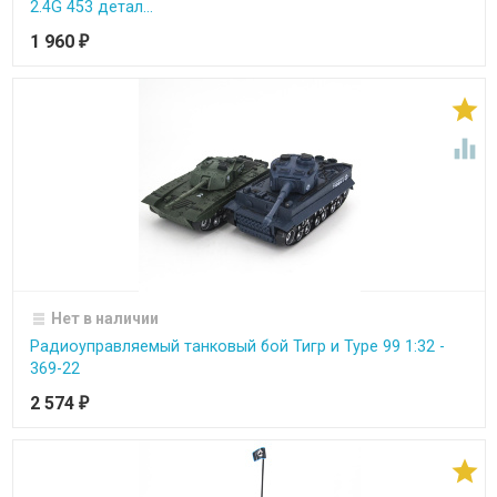
2.4G 453 детал...
1 960
₽


Нет в наличии
Радиоуправляемый танковый бой Тигр и Type 99 1:32 -
369-22
2 574
₽
