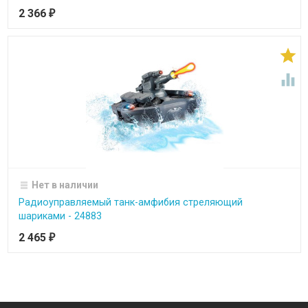
2 366
₽


Нет в наличии
Радиоуправляемый танк-амфибия стреляющий
шариками - 24883
2 465
₽