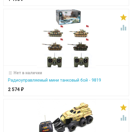


Нет в наличии
Радиоуправляемый мини танковый бой - 9819
2 574
₽

