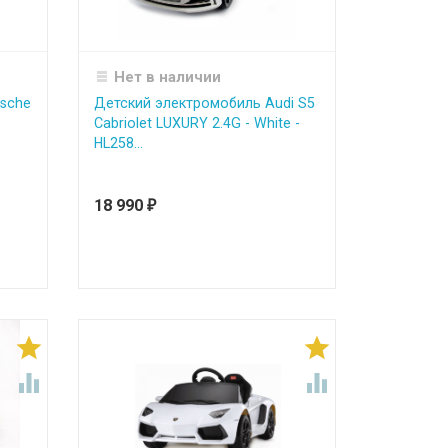
Нет в наличии
sche
Детский электромобиль Audi S5
Cabriolet LUXURY 2.4G - White -
HL258...
18 990
₽



