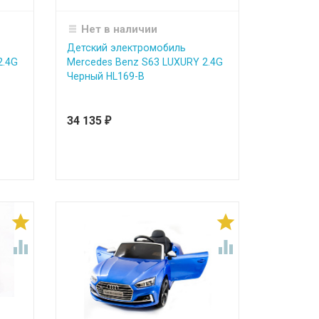
Нет в наличии
Детский электромобиль
2.4G
Mercedes Benz S63 LUXURY 2.4G
Черный HL169-B
34 135
₽



