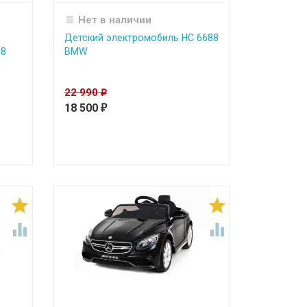
Нет в наличии
Детский электромобиль HC 6688
i8
BMW
22 990
₽
18 500
₽



