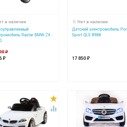
ет в наличии
Нет в наличии
оуправляемый
Детский электромобиль Por
тромобиль Rastar BMW Z4 -
Sport QLS 8988
0
390
₽
66
17 850
₽
₽

