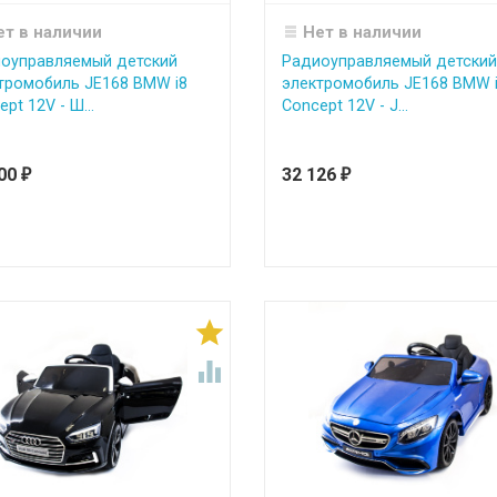
ет в наличии
Нет в наличии
оуправляемый детский
Радиоуправляемый детский
тромобиль JE168 BMW i8
электромобиль JE168 BMW 
pt 12V - Ш...
Concept 12V - J...
500
32 126
₽
₽

