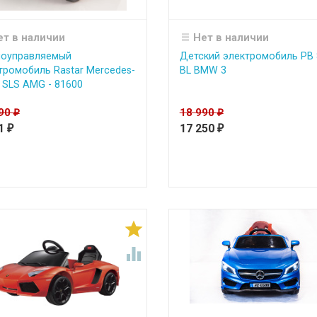
ет в наличии
Нет в наличии
оуправляемый
Детский электромобиль PB 
тромобиль Rastar Mercedes-
BL BMW 3
 SLS AMG - 81600
090
18 990
₽
₽
01
17 250
₽
₽

