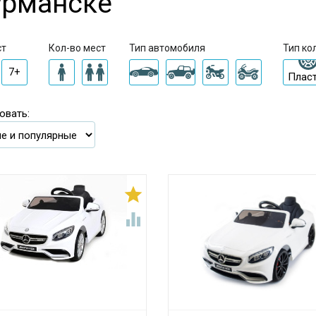
рманске
ст
Кол-во мест
Тип автомобиля
Тип ко
7+
Плас
овать:

