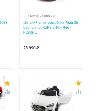
Нет в наличии
6588
Детский электромобиль Audi S5
Cabriolet LUXURY 2.4G - Red -
HL258-L...
23 990
₽



