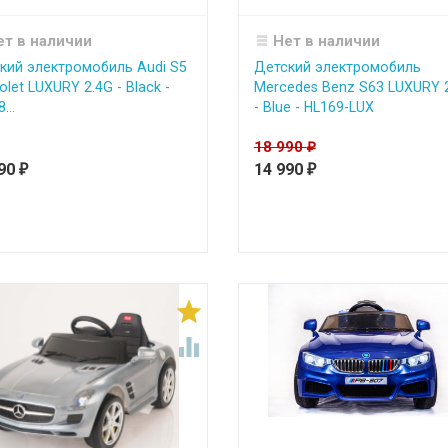
ет в наличии
Нет в наличии
кий электромобиль Audi S5
Детский электромобиль
olet LUXURY 2.4G - Black -
Mercedes Benz S63 LUXURY 
...
- Blue - HL169-LUX
18 990
₽
990
14 990
₽
₽

