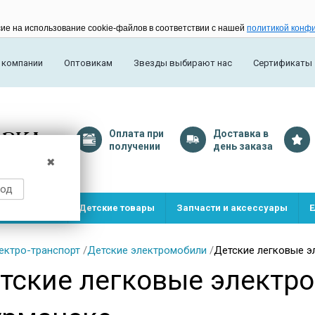
сие на использование cookie-файлов в соответствии с нашей
политикой конф
 компании
Оптовикам
Звезды выбирают нас
Сертификаты
Оплата
при
Доставка
в
получении
день заказа
✖
род
и и игрушки
Детские товары
Запчасти и аксессуары
Е
ектро-транспорт
/
Детские электромобили
/
Детские легковые э
тские легковые электр