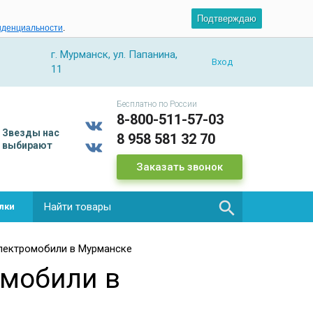
Подтверждаю
иденциальности
.
г. Мурманск, ул. Папанина,
Вход
11
Бесплатно по России
8-800-511-57-03
Звезды
нас
8 958 581 32 70
выбирают
Заказать звонок

лки
лектромобили в Мурманске
омобили в