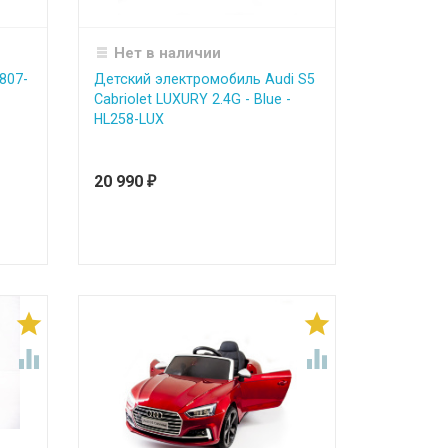
Нет в наличии
807-
Детский электромобиль Audi S5
Cabriolet LUXURY 2.4G - Blue -
HL258-LUX
20 990
₽



