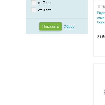
от 7 лет
Н
от 8 лет
Ради
элек
Conce
Сброс
21 