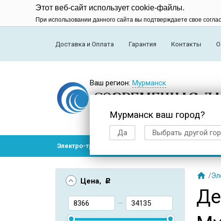
Этот веб-сайт использует cookie-файлы.
При использовании данного сайта вы подтверждаете свое согла
Доставка и Оплата
Гарантия
Контакты
О
Ваш регион:
Мурманск
Мурманск ваш город?
Да
Выбрать другой го
Электро-транспорт
Радиоуправляемые модел

/
Эл
Цена
, Р
Де
—