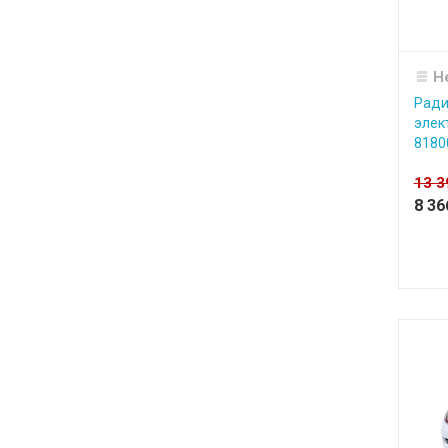
Н
Ради
элек
8180
13 
8 3