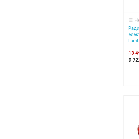
Н
Ради
элек
Lambo
13 
9 7