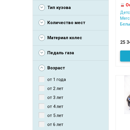
О
Тип кузова
Детс
Merc
Количество мест
Белы
Материал колес
25 
Педаль газа
Возраст
от 1 года
от 2 лет
от 3 лет
от 4 лет
от 5 лет
от 6 лет