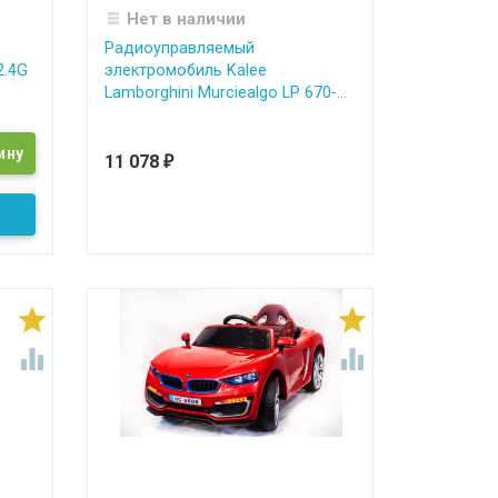
Нет в наличии
Радиоуправляемый
2.4G
электромобиль Kalee
Lamborghini Murciealgo LP 670-...
11 078
₽



