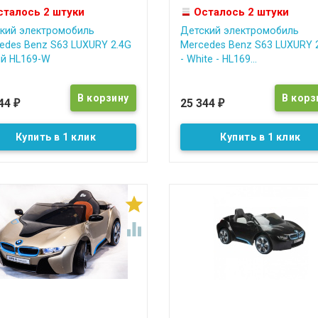
сталось 2 штуки
Осталось 2 штуки
кий электромобиль
Детский электромобиль
edes Benz S63 LUXURY 2.4G
Mercedes Benz S63 LUXURY 
й HL169-W
- White - HL169...
344
25 344
₽
₽
Купить в 1 клик
Купить в 1 клик

