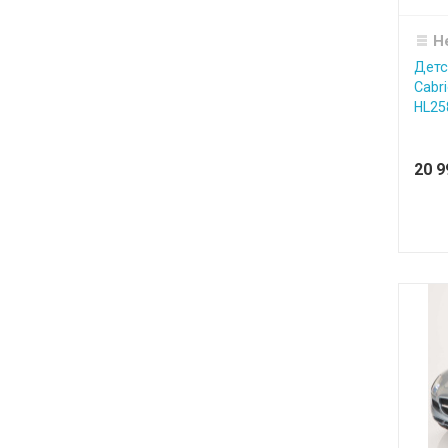
Н
Детс
Cabri
HL258
20 