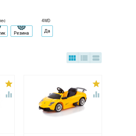
лес
4WD
Да
тик
Резина






