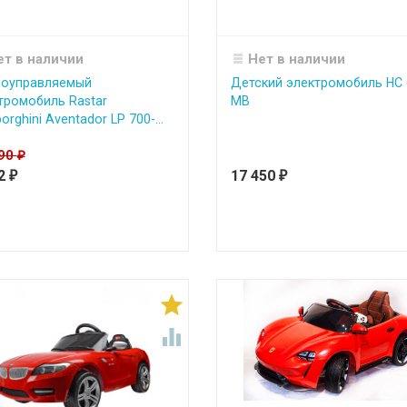
ет в наличии
Нет в наличии
оуправляемый
Детский электромобиль HC 
тромобиль Rastar
MB
rghini Aventador LP 700-...
490
₽
22
17 450
₽
₽

