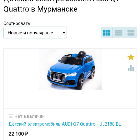
Quattro в Мурманске
Сортировать:





Нет в наличии
Детский электромобиль AUDI Q7 Quattro - JJ2188 BL
22 100
₽