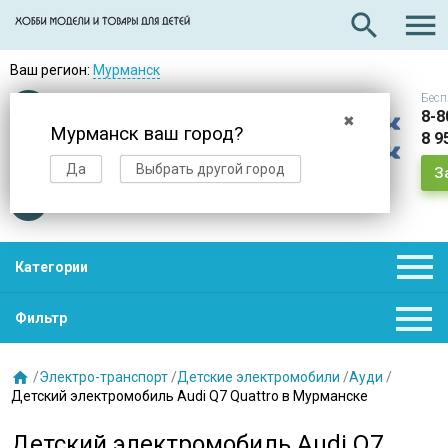

search
Ваш регион:
Мурманск
Бесп
Оплата
при получении
8-8
✖
Мурманск ваш город?
8 9
Доставка
в день заказа
Да
Выбрать другой город
З
Звезды
нас выбирают

Категории

Фильтр

/
Электро-транспорт
/
Детские электромобили
/
Ауди
/
Детский электромобиль Audi Q7 Quattro в Мурманске
Детский электромобиль Audi Q7