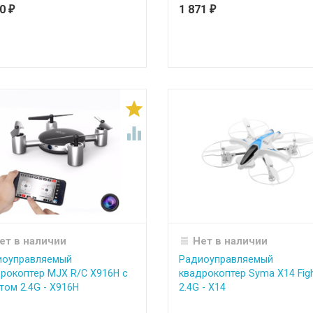
90
1 871
₽
₽


ет в наличии
Нет в наличии
иоуправляемый
Радиоуправляемый
рокоптер MJX R/C X916H с
квадрокоптер Syma X14 Fig
том 2.4G - X916H
2.4G - X14