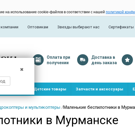
сие на использование cookie-файлов в соответствии с нашей
политикой конф
 компании
Оптовикам
Звезды выбирают нас
Сертификаты
Оплата
при
Доставка
в
получении
день заказа
✖
род
и и игрушки
Детские товары
Запчасти и аксессуары
Е
дрокоптеры и мультикоптеры
/
Маленькие беспилотники в Мурм
лотники в Мурманске