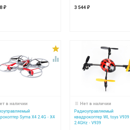
18
3 544
₽
₽


ет в наличии
Нет в наличии
иоуправляемый
Радиоуправляемый
рокоптер Syma X4 2.4G - Х4
квадрокоптер WL toys V939
2.4GHz - V939