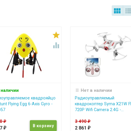



 наличии
Нет в наличии
иоуправляемое квадрояйцо
Радиоуправляемый
tunt Flying Egg 6-Axis Gyro -
квадрокоптер Syma X21W 
057
720P Wifi Camera 2.4G -...
00
3 490
₽
₽
87
2 861
₽
₽