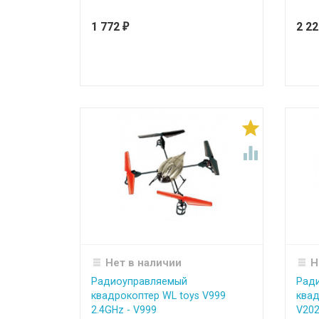
1 772
2 2
₽


Нет в наличии
Н
Радиоуправляемый
Рад
квадрокоптер WL toys V999
квад
2.4GHz - V999
V202