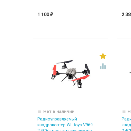
1 100
2 3
₽


Нет в наличии
Н
Радиоуправляемый
Рад
квадрокоптер WL toys V969
квад
2.4GHz с мыльными пузыря...
2.4G