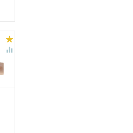


.