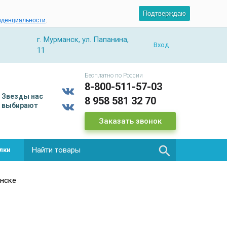
Подтверждаю
иденциальности
.
г. Мурманск, ул. Папанина,
Вход
11
Бесплатно по России
8-800-511-57-03
Звезды
нас
8 958 581 32 70
выбирают
Заказать звонок

лки
анске