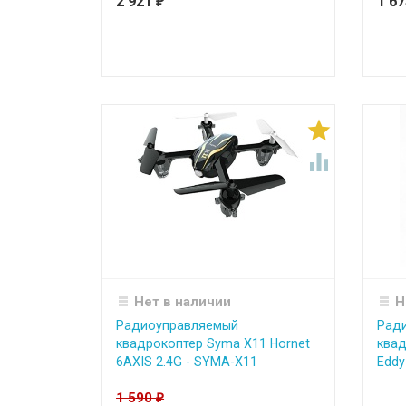
2 921
1 6
₽


Нет в наличии
Н
Радиоуправляемый
Рад
квадрокоптер Syma X11 Hornet
квад
6AXIS 2.4G - SYMA-X11
Eddy 
1 590
₽