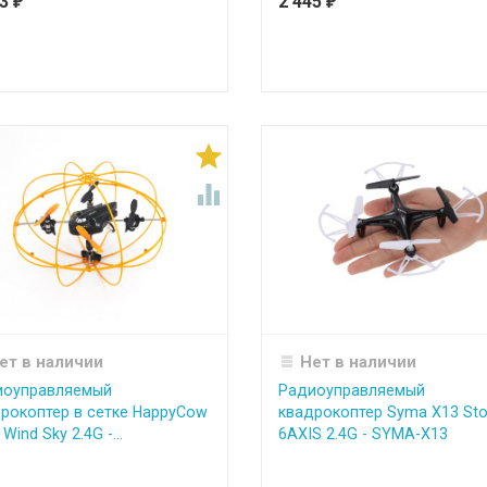
73
2 445
₽
₽


ет в наличии
Нет в наличии
иоуправляемый
Радиоуправляемый
рокоптер в сетке HappyCow
квадрокоптер Syma X13 St
Wind Sky 2.4G -...
6AXIS 2.4G - SYMA-X13