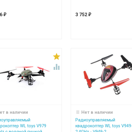
86
3 752
₽
₽


ет в наличии
Нет в наличии
иоуправляемый
Радиоуправляемый
рокоптер WL toys V979
квадрокоптер WL toys V949
Hz с водяной пушкой ...
2.4GHz - V949-2