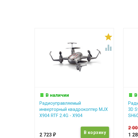


В наличии
В
Радиоуправляемый
Рад
инверторный квадрокоптер MJX
3D S
X904 RTF 2.4G - X904
SH6
2 0
2 723
1 2
₽