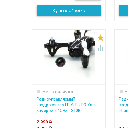
Купить в 1 клик


Нет в наличии
Н
Радиоуправляемый
Рад
квадрокоптер FEIYUE UFO X6 с
квад
камерой 2.4GHz - 310B
Phan
2 990
₽