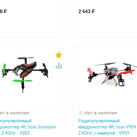
28
2 643
₽
₽


ет в наличии
Нет в наличии
иоуправляемый
Радиоуправляемый
рокоптер WL toys Scorpion
квадрокоптер WL toys V959
 2.4GHz - V202
2.4GHz с камерой - V959