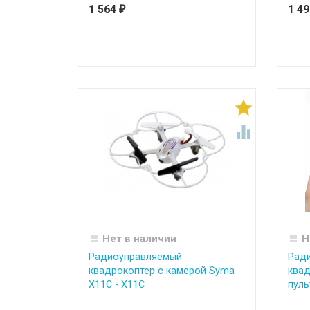
1 564
1 4
₽


Нет в наличии
Н
Радиоуправляемый
Рад
квадрокоптер с камерой Syma
квад
X11C - X11C
пуль