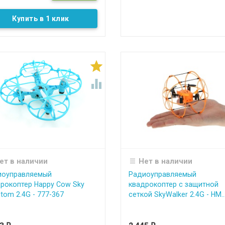
Купить в 1 клик


ет в наличии
Нет в наличии
иоуправляемый
Радиоуправляемый
рокоптер Happy Cow Sky
квадрокоптер с защитной
tom 2.4G - 777-367
сеткой SkyWalker 2.4G - HM..