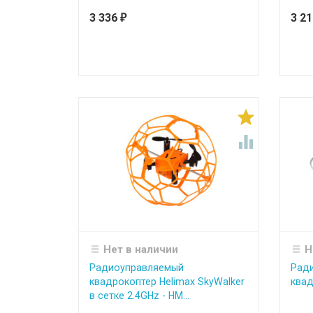
3 336
3 2
₽


Нет в наличии
Н
Радиоуправляемый
Рад
квадрокоптер Helimax SkyWalker
квад
в сетке 2.4GHz - HM...