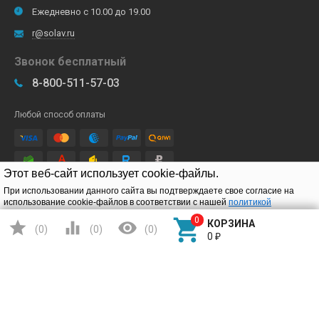
Ежедневно с 10.00 до 19.00
r@solav.ru
Звонок бесплатный
8-800-511-57-03
Любой способ оплаты
Этот веб-сайт использует cookie-файлы.
При использовании данного сайта вы подтверждаете свое согласие на
Подписывайтесь
использование cookie-файлов в соответствии с нашей
политикой
конфиденциальности
.




КОРЗИНА
(
0
)
(
0
)
(
0
)
Подтверждаю
0
₽
Детские электромобили

Игрушки на радиоуправлении
