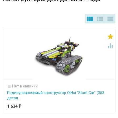





Нет в наличии
Радиоуправляемый конструктор QiHui "Stunt Car" (353
детал...
1 634
₽