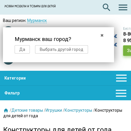

search
Ваш регион:
Мурманск
Бесп
Оплата
при получении
8-8
✖
Мурманск ваш город?
8 9
Доставка
в день заказа
Да
Выбрать другой город
З
Звезды
нас выбирают

Категории

Фильтр

/
Детские товары
/
Игрушки
/
Конструкторы
/
Конструкторы
для детей от года
Конструкторы для детей от года