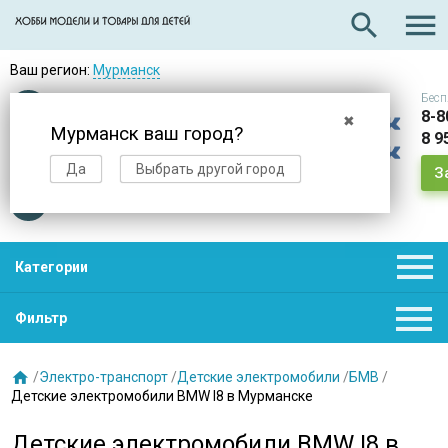

search
Ваш регион:
Мурманск
Бесп
Оплата
при получении
8-8
✖
Мурманск ваш город?
8 9
Доставка
в день заказа
Да
Выбрать другой город
З
Звезды
нас выбирают

Категории

Фильтр

/
Электро-транспорт
/
Детские электромобили
/
БМВ
/
Детские электромобили BMW I8 в Мурманске
Детские электромобили BMW I8 в