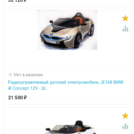
32 126
₽


Нет в наличии
Радиоуправляемый детский электромобиль JE168 BMW
i8 Concept 12V - Ш...
21 500
₽

