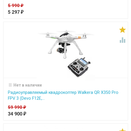
5 990
₽
5 297
₽


Нет в наличии
Радиоуправляемый квадрокоптер Walkera QR X350 Pro
FPV 3 (Devo F12E,...
59 990
₽
34 900
₽