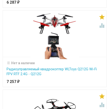
6 287
₽


Нет в наличии
Радиоуправляемый квадрокоптер WLToys Q212G Wi-Fi
FPV RTF 2.4G - Q212G
7 257
₽

