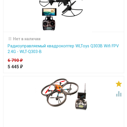
Нет в наличии
Радиоуправляемый квадрокоптер WLToys Q303B Wifi FPV
2.4G - WLT-Q303-B
6 790
₽
5 445
₽

