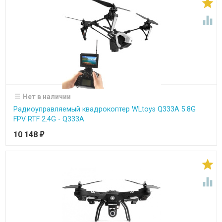


Нет в наличии
Радиоуправляемый квадрокоптер WLtoys Q333A 5.8G
FPV RTF 2.4G - Q333A
10 148
₽

