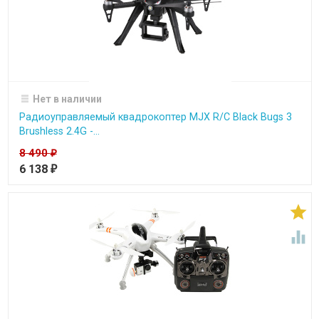
Нет в наличии
Радиоуправляемый квадрокоптер MJX R/C Black Bugs 3
Brushless 2.4G -...
8 490
₽
6 138
₽

