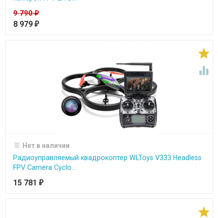
9 790
₽
8 979
₽


Нет в наличии
Радиоуправляемый квадрокоптер WLToys V333 Headless
FPV Camera Cyclo...
15 781
₽
