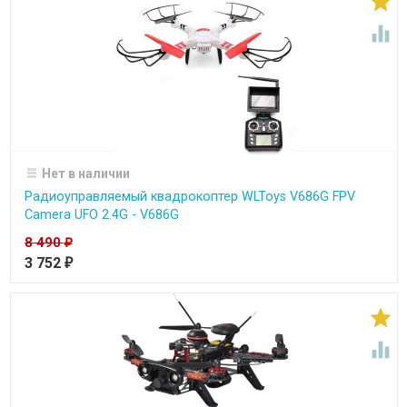


Нет в наличии
Радиоуправляемый квадрокоптер WLToys V686G FPV
Camera UFO 2.4G - V686G
8 490
₽
3 752
₽

