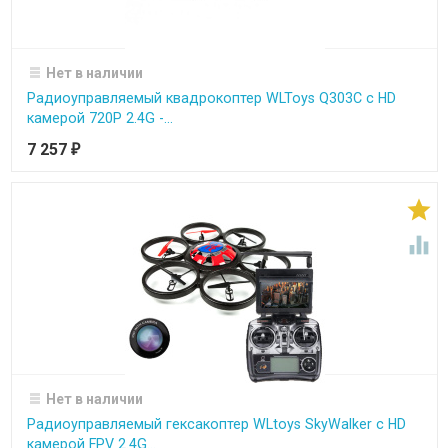
Нет в наличии
Радиоуправляемый квадрокоптер WLToys Q303C с HD
камерой 720P 2.4G -...
7 257
₽


Нет в наличии
Радиоуправляемый гексакоптер WLtoys SkyWalker с HD
камерой FPV 2.4G...