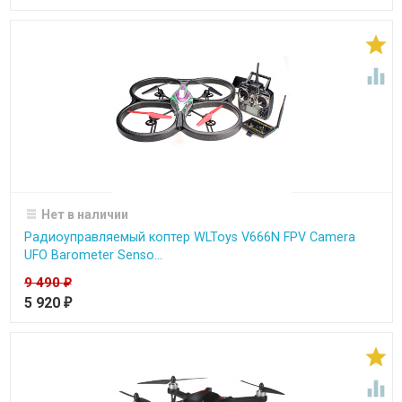


Нет в наличии
Радиоуправляемый коптер WLToys V666N FPV Camera
UFO Barometer Senso...
9 490
₽
5 920
₽

