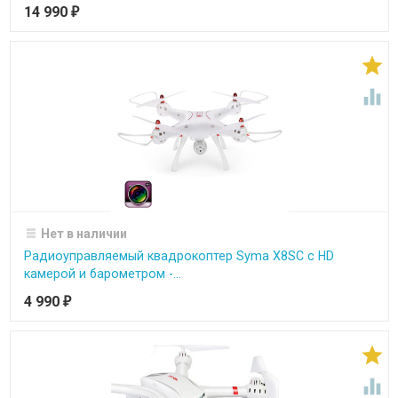
14 990
₽


Нет в наличии
Радиоуправляемый квадрокоптер Syma X8SC с HD
камерой и барометром -...
4 990
₽

