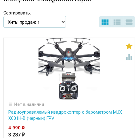
Сортировать:





Нет в наличии
Радиоуправляемый квадрокоптер с барометром MJX
X601H-B (черный) FPV...
4 990
₽
3 287
₽