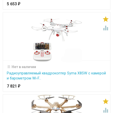
5 653
₽


Нет в наличии
Радиоуправляемый квадрокоптер Syma X8SW с камерой
и барометром Wi-F...
7 821
₽

