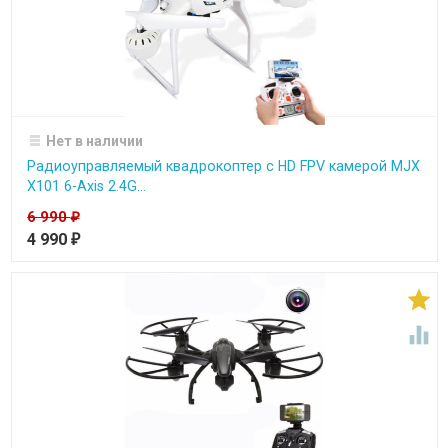
Нет в наличии
Радиоуправляемый квадрокоптер c HD FPV камерой MJX
X101 6-Axis 2.4G...
6 990
₽
4 990
₽

