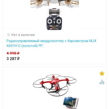
Нет в наличии
Радиоуправляемый квадрокоптер с барометром MJX
X601H-G (золотой) FP...
4 990
₽
3 287
₽

