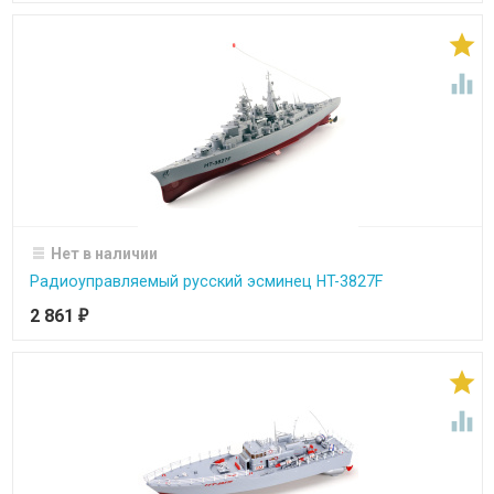


Нет в наличии
Радиоуправляемый русский эсминец HT-3827F
2 861
₽

