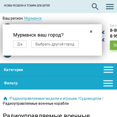

search
Ваш регион:
Мурманск
Бесп
Оплата
при получении
8-8
✖
Мурманск ваш город?
8 9
Доставка
в день заказа
Да
Выбрать другой город
З
Звезды
нас выбирают

Категории

Фильтр

/
Радиоуправляемые модели и игрушки
/
Судомодели
/
Радиоуправляемые военные корабли
Радиоуправляемые военные