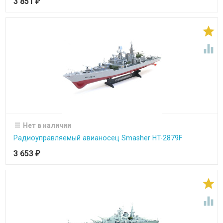
3 851
₽


Нет в наличии
Радиоуправляемый авианосец Smasher HT-2879F
3 653
₽

