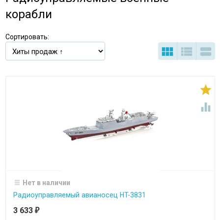
корабли
Сортировать:





Нет в наличии
Радиоуправляемый авианосец HT-3831
3 633
₽