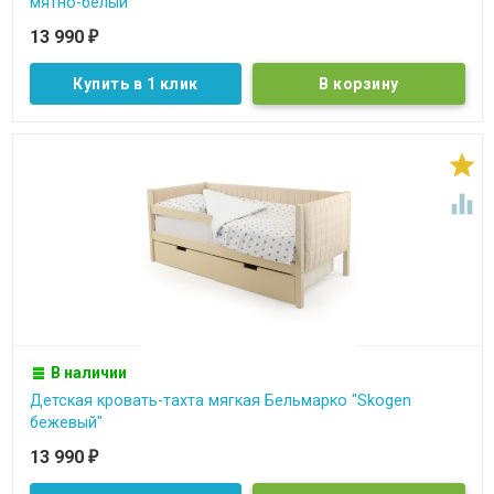
мятно-белый"
13 990
₽
Купить в 1 клик


В наличии
Детская кровать-тахта мягкая Бельмарко "Skogen
бежевый"
13 990
₽