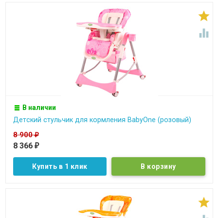


В наличии
Детcкий стульчик для кормления BabyOne (розовый)
8 900
₽
8 366
₽
Купить в 1 клик
