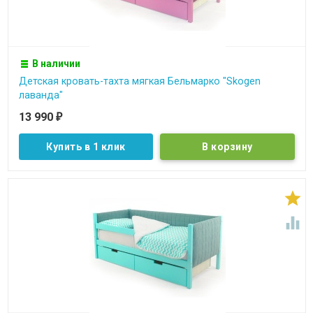
В наличии
Детская кровать-тахта мягкая Бельмарко "Skogen
лаванда"
13 990
₽
Купить в 1 клик

