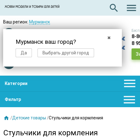

search
Ваш регион:
Мурманск
Бесп
Оплата
при получении
8-8
✖
Мурманск ваш город?
8 9
Доставка
в день заказа
Да
Выбрать другой город
З
Звезды
нас выбирают

Категории

Фильтр

/
Детские товары
/
Стульчики для кормления
Стульчики для кормления