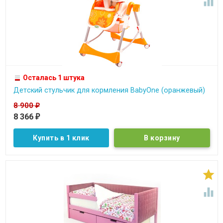

Осталась 1 штука
Детcкий стульчик для кормления BabyOne (оранжевый)
8 900
₽
8 366
₽
Купить в 1 клик

