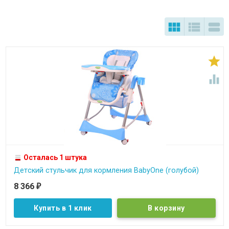





Осталась 1 штука
Детcкий стульчик для кормления BabyOne (голубой)
8 366
₽
Купить в 1 клик