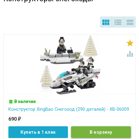





В наличии
Конструктор XingBao Снегоход (290 деталей) - XB-06009
690
₽
Купить в 1 клик