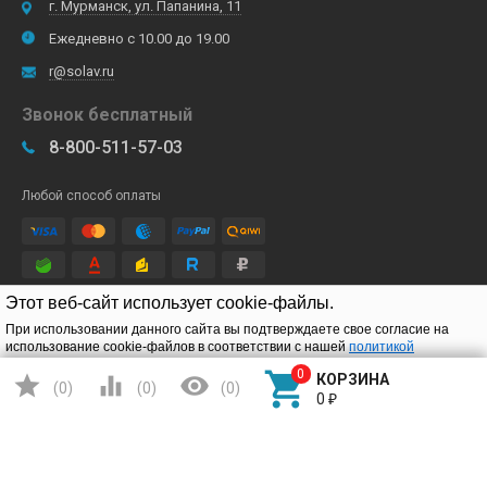
г. Мурманск, ул. Папанина, 11
Ежедневно с 10.00 до 19.00
r@solav.ru
Звонок бесплатный
8-800-511-57-03
Любой способ оплаты
Этот веб-сайт использует cookie-файлы.
Подписывайтесь
При использовании данного сайта вы подтверждаете свое согласие на
использование cookie-файлов в соответствии с нашей
политикой
конфиденциальности
.




КОРЗИНА
(
0
)
(
0
)
(
0
)
Подтверждаю
0
₽
Детские электромобили
