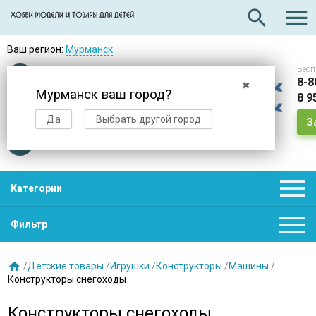

search
Ваш регион:
Мурманск
Бесп
Оплата
при получении
8-8
✖
Мурманск ваш город?
8 9
Доставка
в день заказа
Да
Выбрать другой город
З
Звезды
нас выбирают

Категории

Фильтр

/
Детские товары
/
Игрушки
/
Конструкторы
/
Машины
/
Конструкторы снегоходы
Конструкторы снегоходы