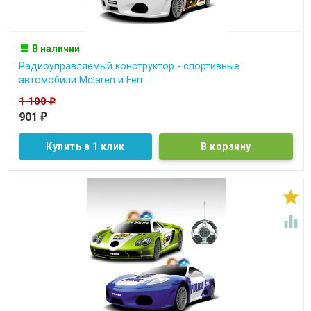
В наличии
Радиоуправляемый конструктор - спортивные
автомобили Mclaren и Ferr...
1 100
₽
901
₽
Купить в 1 клик

