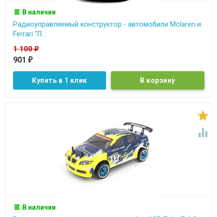
В наличии
Радиоуправляемый конструктор - автомобили Mclaren и
Ferrari "П...
1 100
₽
901
₽
Купить в 1 клик


В наличии