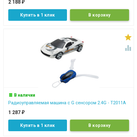
2 188
₽
Купить в 1 клик


В наличии
Радиоуправляемая машина с G сенсором 2.4G - T2011A
1 287
₽
Купить в 1 клик