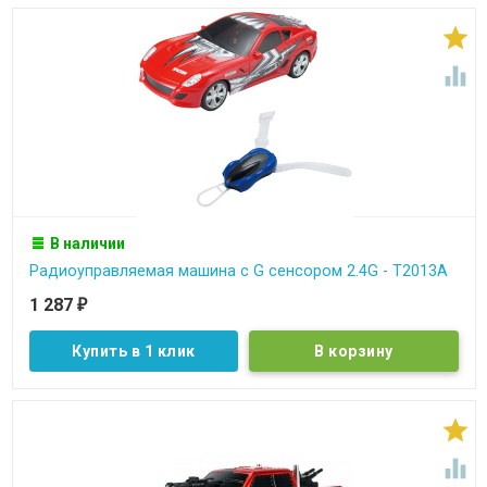


В наличии
Радиоуправляемая машина с G сенсором 2.4G - T2013A
1 287
₽
Купить в 1 клик

