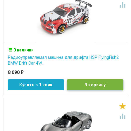

В наличии
Радиоуправляемая машина для дрифта HSP FlyingFish2
BMW Drift Car 4W...
8 090
₽
Купить в 1 клик

