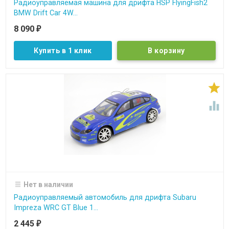
Радиоуправляемая машина для дрифта HSP FlyingFish2
BMW Drift Car 4W...
8 090
₽
Купить в 1 клик


Нет в наличии
Радиоуправляемый автомобиль для дрифта Subaru
Impreza WRC GT Blue 1...
2 445
₽