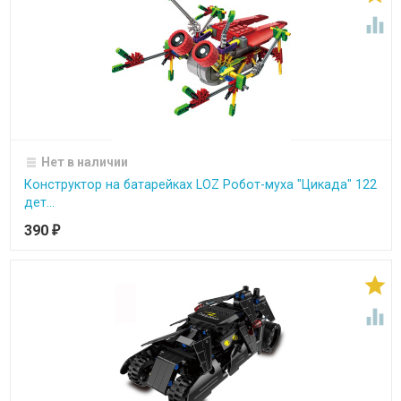

Нет в наличии
Конструктор на батарейках LOZ Робот-муха "Цикада" 122
дет...
390
₽

