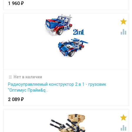
1 960
₽


Нет в наличии
Радиоуправляемый конструктор 2 в 1 - грузовик
"Оптимус Прайм&q...
2 089
₽

