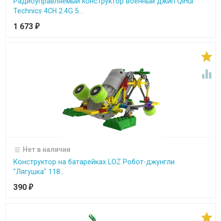
Радиоуправляемый конструктор военный джип QiHui
Technics 4CH 2.4G 5...
1 673
₽


Нет в наличии
Конструктор на батарейках LOZ Робот-джунгли
"Лягушка" 118...
390
₽
