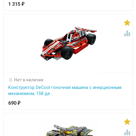
1 315
₽


Нет в наличии
Конструктор DeCool гоночная машина с инерционным
механизмом, 158 де...
690
₽

