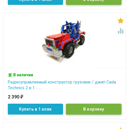


В наличии
Радиоуправляемый конструктор грузовик / джип Cada
Technics 2 в 1 - ...
2 390
₽
Купить в 1 клик