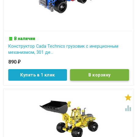
В наличии
Конструктор Cada Technics грузовик c инерционным
механизмом, 301 де...
890
₽
Купить в 1 клик

