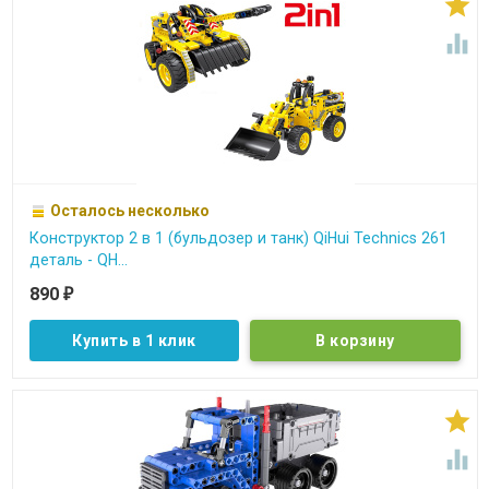


Осталось несколько
Конструктор 2 в 1 (бульдозер и танк) QiHui Technics 261
деталь - QH...
890
₽
Купить в 1 клик

