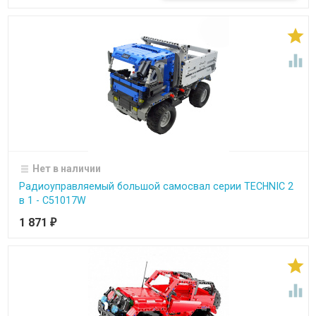


Нет в наличии
Радиоуправляемый большой самосвал серии TECHNIC 2
в 1 - C51017W
1 871
₽

