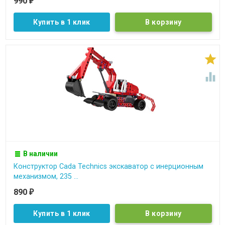
990
₽
Купить в 1 клик


В наличии
Конструктор Cada Technics экскаватор c инерционным
механизмом, 235 ...
890
₽
Купить в 1 клик