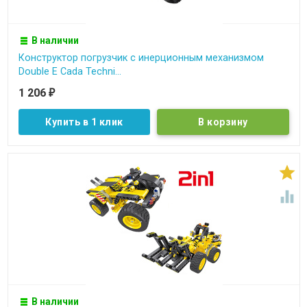
В наличии
Конструктор погрузчик c инерционным механизмом
Double E Cada Techni...
1 206
₽
Купить в 1 клик


В наличии