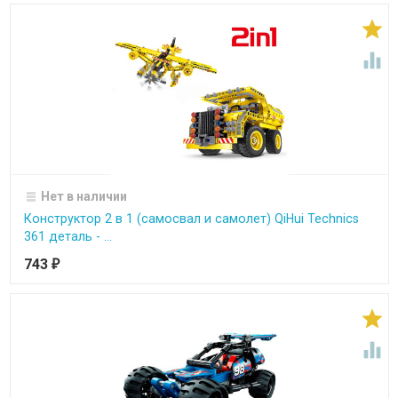


Нет в наличии
Конструктор 2 в 1 (самосвал и самолет) QiHui Technics
361 деталь - ...
743
₽

