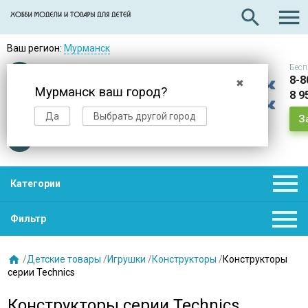

search
Ваш регион:
Мурманск
Бесп
Оплата
при получении
8-8
✖
Мурманск ваш город?
8 9
Доставка
в день заказа
Да
Выбрать другой город
З
Звезды
нас выбирают

Категории

Фильтр

/
Детские товары
/
Игрушки
/
Конструкторы
/
Конструкторы
серии Technics
Конструкторы серии Technics