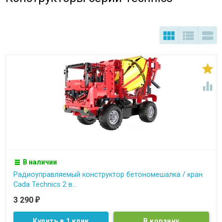





В наличии
Радиоуправляемый конструктор бетономешалка / кран
Cada Technics 2 в...
3 290
₽
Купить в 1 клик