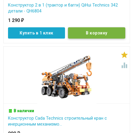
Конструктор 2 в 1 (трактор и багги) QiHui Technics 342
детали - QH6804
1 290
₽
Купить в 1 клик


В наличии
Конструктор Cada Technics строительный кран c
инерционным механизмо...