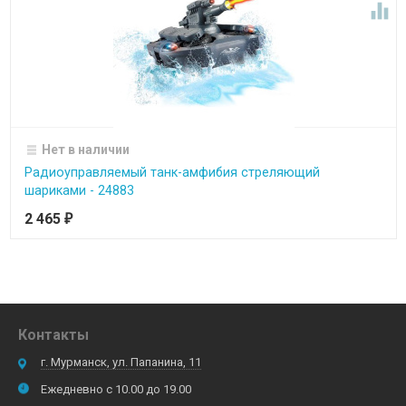

Нет в наличии
Радиоуправляемый танк-амфибия стреляющий
шариками - 24883
2 465
₽
Контакты
г. Мурманск, ул. Папанина, 11
Ежедневно с 10.00 до 19.00