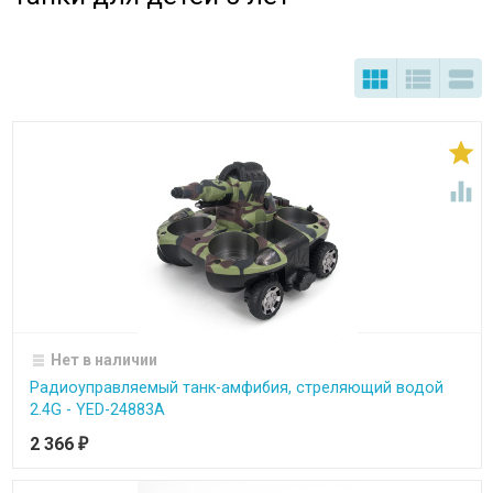





Нет в наличии
Радиоуправляемый танк-амфибия, стреляющий водой
2.4G - YED-24883A
2 366
₽