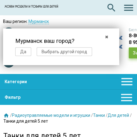

search
Ваш регион:
Мурманск
Бесп
Оплата
при получении
8-8
✖
Мурманск ваш город?
8 9
Доставка
в день заказа
Да
Выбрать другой город
З
Звезды
нас выбирают

Категории

Фильтр

/
Радиоуправляемые модели и игрушки
/
Танки
/
Для детей
/
Танки для детей 5 лет
Танки для детей 5 лет