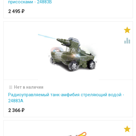
присосками - 24883B
2 495
₽


Нет в наличии
Радиоуправляемый танк-амфибия стреляющий водой -
24883A
2 366
₽
