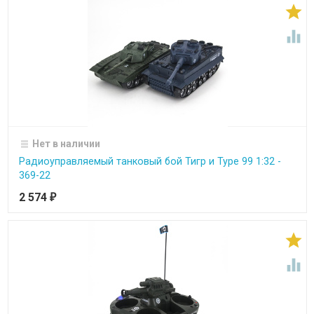


Нет в наличии
Радиоуправляемый танковый бой Тигр и Type 99 1:32 -
369-22
2 574
₽

