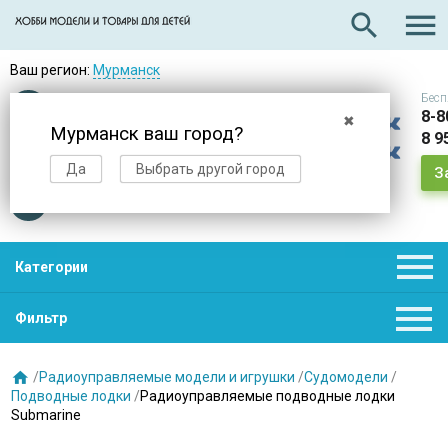

search
Ваш регион:
Мурманск
Бесп
Оплата
при получении
8-8
✖
Мурманск ваш город?
8 9
Доставка
в день заказа
Да
Выбрать другой город
З
Звезды
нас выбирают

Категории

Фильтр

/
Радиоуправляемые модели и игрушки
/
Судомодели
/
Подводные лодки
/
Радиоуправляемые подводные лодки
Submarine