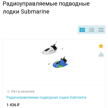
Радиоуправляемые подводные
лодки Submarine





Нет в наличии
Радиоуправляемая подводная лодка Submarine
1 436
₽