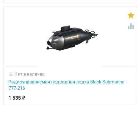


Нет в наличии
Радиоуправляемая подводная лодка Black Submarine -
777-216
1 535
₽