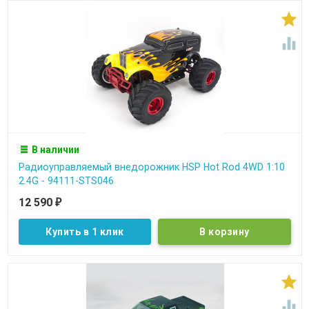


В наличии
Радиоуправляемый внедорожник HSP Hot Rod 4WD 1:10
2.4G - 94111-STS046
12 590
₽
Купить в 1 клик

