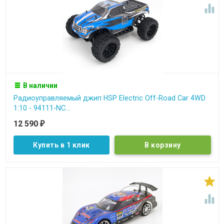

В наличии
Радиоуправляемый джип HSP Electric Off-Road Car 4WD
1:10 - 94111-NC...
12 590
₽
Купить в 1 клик

