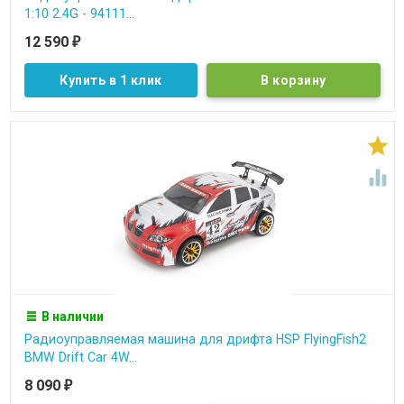
1:10 2.4G - 94111...
12 590
₽
Купить в 1 клик


В наличии
Радиоуправляемая машина для дрифта HSP FlyingFish2
BMW Drift Car 4W...
8 090
₽