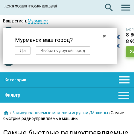

search
Ваш регион:
Мурманск
Бесп
Оплата
при получении
8-8
✖
Мурманск ваш город?
8 9
Доставка
в день заказа
Да
Выбрать другой город
З
Звезды
нас выбирают

Категории

Фильтр

/
Радиоуправляемые модели и игрушки
/
Машины
/
Самые
быстрые радиоуправляемые машины
Самые быстрые радиоуправляемые