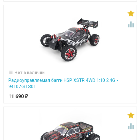


Нет в наличии
Радиоуправляемая багги HSP XSTR 4WD 1:10 2.4G -
94107-STS01
11 690
₽

