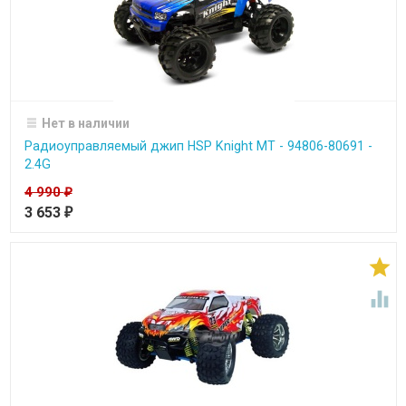
Нет в наличии
Радиоуправляемый джип HSP Knight MT - 94806-80691 -
2.4G
4 990
₽
3 653
₽

