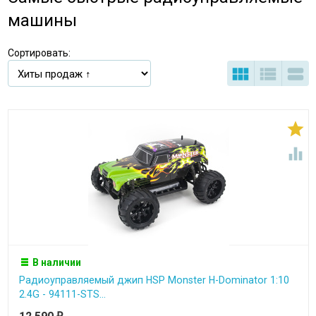
машины
Сортировать:





В наличии
Радиоуправляемый джип HSP Monster H-Dominator 1:10
2.4G - 94111-STS...