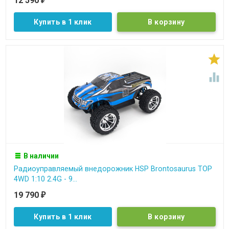
12 590
₽
Купить в 1 клик


В наличии
Радиоуправляемый внедорожник HSP Brontosaurus TOP
4WD 1:10 2.4G - 9...
19 790
₽
Купить в 1 клик