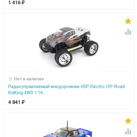
1 416
₽


Нет в наличии
Радиоуправляемый внедорожник HSP Electric Off-Road
KidKing 4WD 1:16...
4 841
₽

