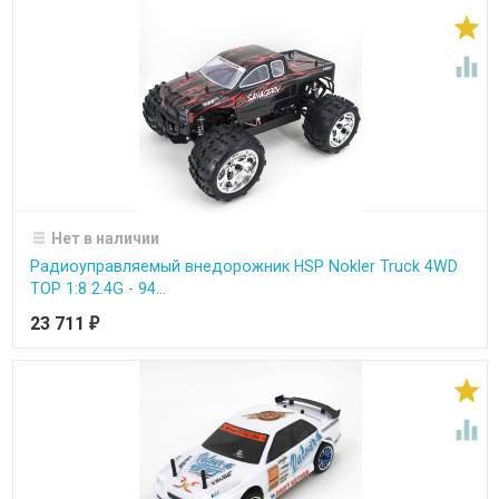


Нет в наличии
Радиоуправляемый внедорожник HSP Nokler Truck 4WD
TOP 1:8 2.4G - 94...
23 711
₽

