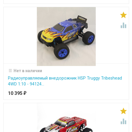


Нет в наличии
Радиоуправляемый внедорожник HSP Truggy Tribeshead
4WD 1:10 - 94124...
10 395
₽

