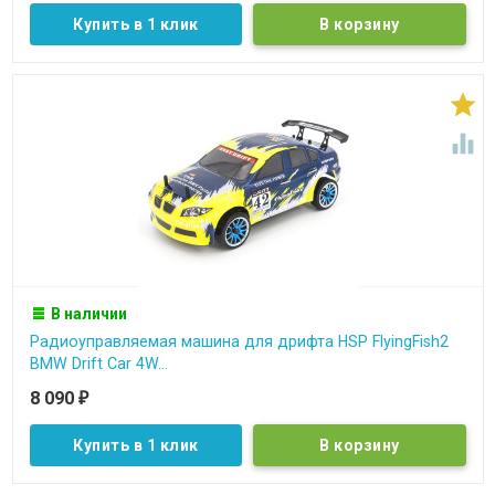
Купить в 1 клик


В наличии
Радиоуправляемая машина для дрифта HSP FlyingFish2
BMW Drift Car 4W...
8 090
₽
Купить в 1 клик