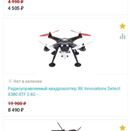
4 990
₽
4 505
₽


Нет в наличии
Радиоуправляемый квадрокоптер XK Innovations Detect
X380 RTF 2.4G -...
19 900
₽
8 490
₽
