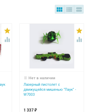







Нет в наличии
аук
Лазерный пистолет с
движущейся мишенью "Паук" -
W7003
1 337
₽