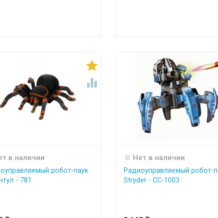


ет в наличии
Нет в наличии
оуправляемый робот-паук
Радиоуправляемый робот-п
нтул - 781
Stryder - CC-1003