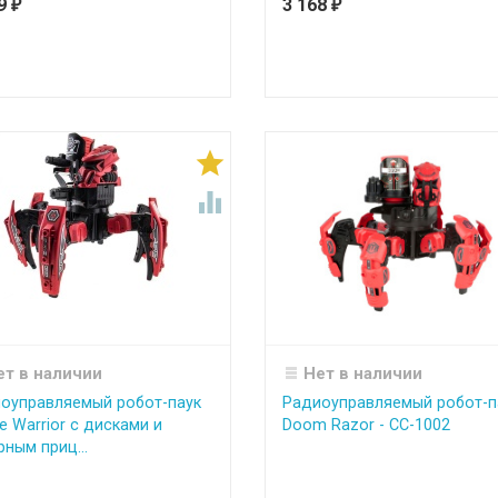
79
3 168
₽
₽


ет в наличии
Нет в наличии
оуправляемый робот-паук
Радиоуправляемый робот-п
e Warrior с дисками и
Doom Razor - CC-1002
рным приц...