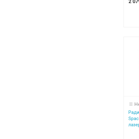
2 0
Н
Ради
Spac
лазе