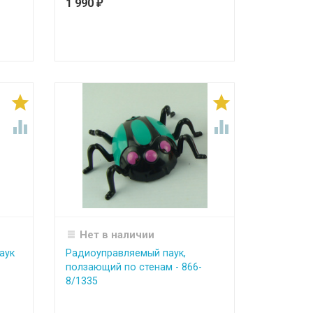
1 990
₽




Нет в наличии
аук
Радиоуправляемый паук,
ползающий по стенам - 866-
8/1335