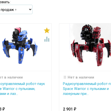
овать:


ет в наличии
Нет в наличии
оуправляемый робот-паук
Радиоуправляемый робот-п
e Warrior с пульками,
Space Warrior с пульками и
ми и лаз...
лазерным при...
33
2 901
₽
₽