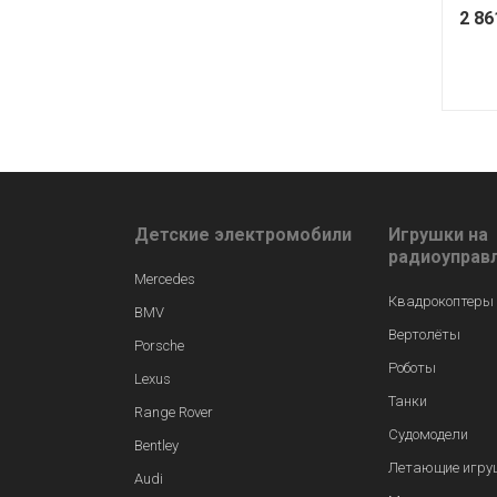
2 8
Детские электромобили
Игрушки на
радиоуправ
Mercedes
Квадрокоптеры
BMV
Вертолёты
Porsche
Роботы
Lexus
Танки
Range Rover
Судомодели
Bentley
Летающие игру
Audi