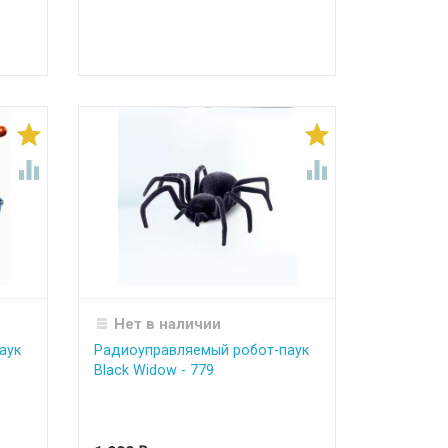




Нет в наличии
аук
Радиоуправляемый робот-паук
Black Widow - 779