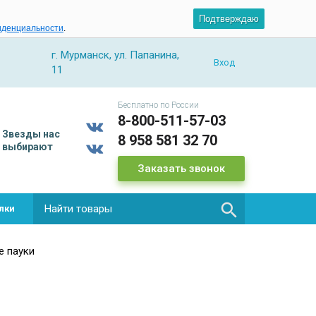
Подтверждаю
иденциальности
.
г. Мурманск, ул. Папанина,
Вход
11
Бесплатно по России
8-800-511-57-03
Звезды
нас
8 958 581 32 70
выбирают
Заказать звонок

лки
 пауки