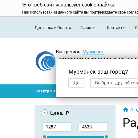
Этот веб-сайт использует cookie-файлы.
При использовании данного сайта вы подтверждаете свое согла
Доставка и Оплата
Гарантия
Контакты
О
Ваш регион:
Мурманск
Мурманск ваш город?
Да
Выбрать другой го
Электро-транспорт
Радиоуправляемые модел

/
Ра
Цена
, Р
Ра
—