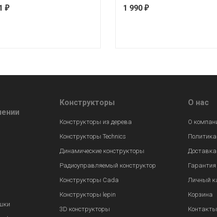
61
1 990
₽
₽
Конструкторы
О нас
лении
Конструкторы из дерева
О компан
Конструкторы Technics
Политика
Динамические конструкторы
Доставка
Радиоуправляемый конструктор
Гарантия
Конструкторы Cada
Личный к
Конструкторы lepin
Корзина
шки
3D конструкторы
Контакты