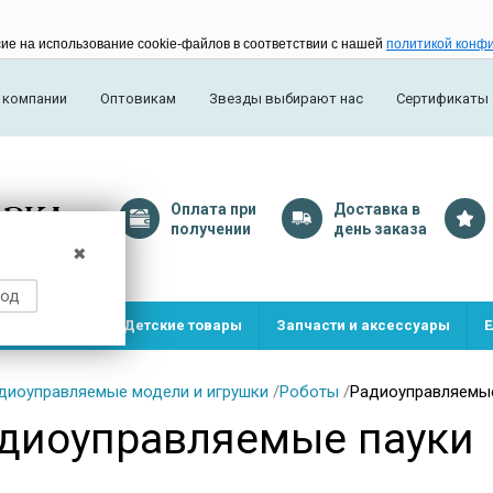
сие на использование cookie-файлов в соответствии с нашей
политикой конф
 компании
Оптовикам
Звезды выбирают нас
Сертификаты
Оплата
при
Доставка
в
получении
день заказа
✖
род
и и игрушки
Детские товары
Запчасти и аксессуары
Е
диоуправляемые модели и игрушки
/
Роботы
/
Радиоуправляемые
диоуправляемые пауки