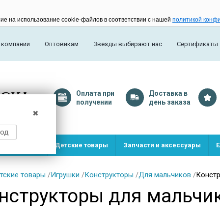
сие на использование cookie-файлов в соответствии с нашей
политикой конф
 компании
Оптовикам
Звезды выбирают нас
Сертификаты
Оплата
при
Доставка
в
получении
день заказа
✖
род
и и игрушки
Детские товары
Запчасти и аксессуары
Е
тские товары
/
Игрушки
/
Конструкторы
/
Для мальчиков
/
Констр
нструкторы для мальчик