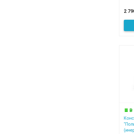
2 7
В
Конс
"Пол
(инер