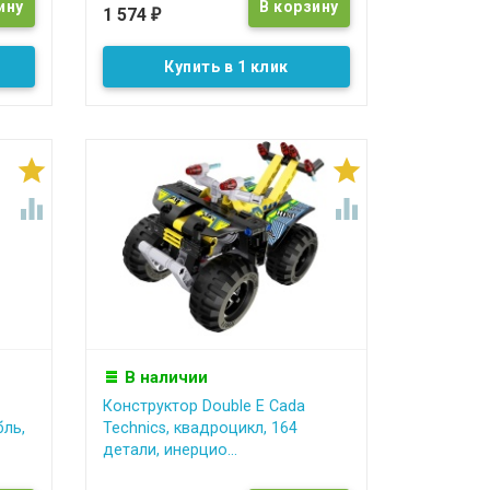
1 574
₽
Купить в 1 клик




В наличии
Конструктор Double E Cada
бль,
Technics, квадроцикл, 164
детали, инерцио...