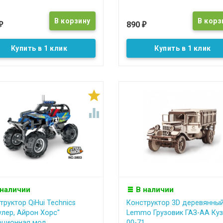
890
₽
₽
Купить в 1 клик
Купить в 1 клик


 наличии
В наличии
труктор QiHui Technics
Конструктор 3D деревянны
улер, Айрон Хорс''
Lemmo Грузовик ГАЗ-АА Куз
рционная мод...
00-71