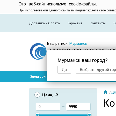
Этот веб-сайт использует cookie-файлы.
При использовании данного сайта вы подтверждаете свое согла
Доставка и Оплата
Гарантия
Контакты
О
Ваш регион:
Мурманск
Мурманск ваш город?
Да
Выбрать другой го
Электро-транспорт
Радиоуправляемые модел

/
Де
Цена
, Р
Ко
—