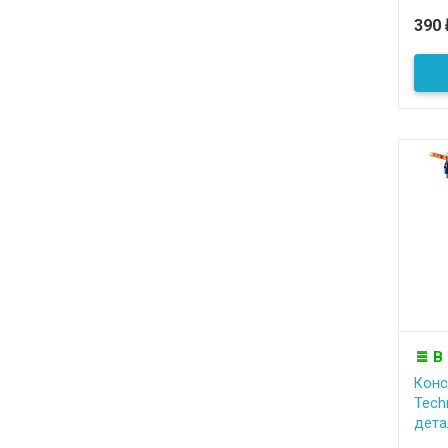
390
В
Конс
Tech
детал