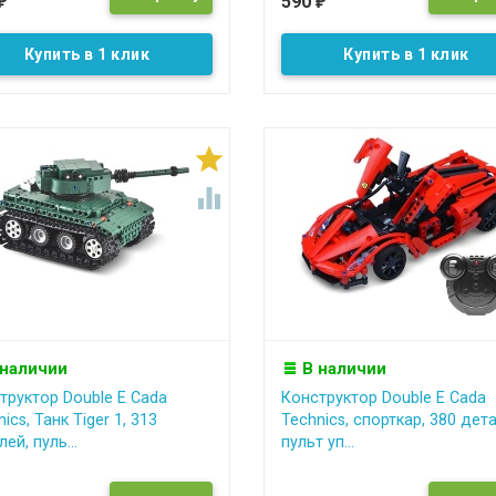
590
₽
₽
Купить в 1 клик
Купить в 1 клик


 наличии
В наличии
труктор Double E Cada
Конструктор Double E Cada
ics, Танк Tiger 1, 313
Technics, спорткар, 380 дета
ей, пуль...
пульт уп...