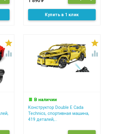
1 890
₽
Купить в 1 клик




В наличии
Конструктор Double E Cada
лей,
Technics, спортивная машина,
419 деталей,...