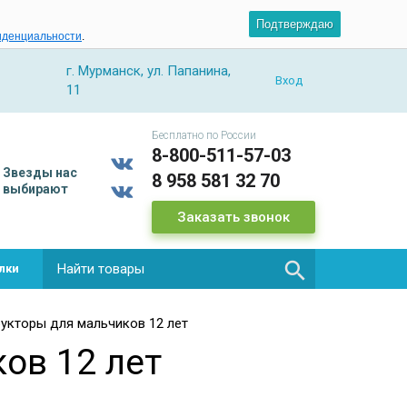
Подтверждаю
иденциальности
.
г. Мурманск, ул. Папанина,
Вход
11
Бесплатно по России
8-800-511-57-03
Звезды
нас
8 958 581 32 70
выбирают
Заказать звонок

лки
укторы для мальчиков 12 лет
ов 12 лет