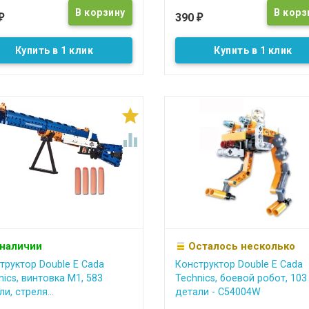
390
₽
₽
Купить в 1 клик
Купить в 1 клик


 наличии
Осталось несколько
труктор Double E Cada
Конструктор Double E Cada
nics, винтовка М1, 583
Technics, боевой робот, 103
и, стреля...
детали - C54004W