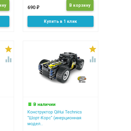
690
₽
Купить в 1 клик




В наличии
Конструктор QiHui Technics
"Шорт-Корс" (инерционная
модел...