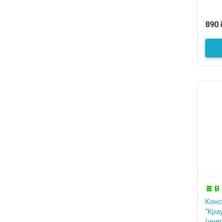
890
В
Конс
''Кра
(ине