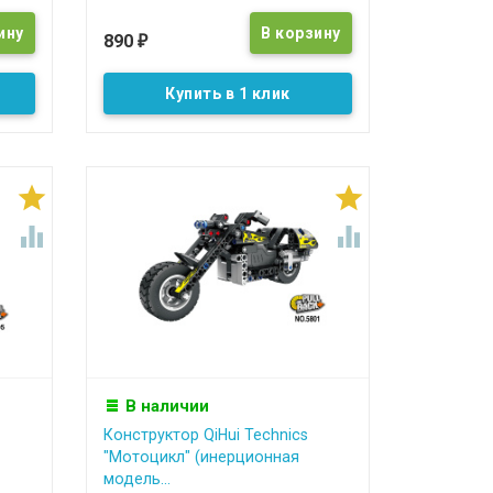
890
₽
Купить в 1 клик




В наличии
Конструктор QiHui Technics
"Мотоцикл" (инерционная
модель...