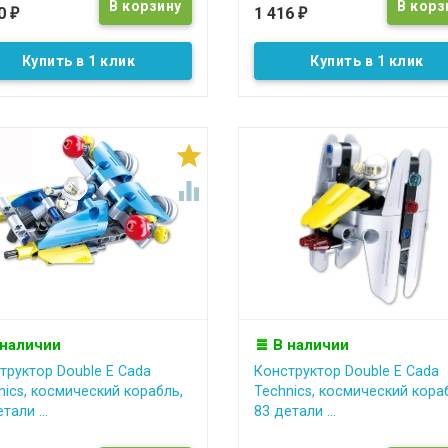
90
1 416
₽
₽
Купить в 1 клик
Купить в 1 клик


 наличии
В наличии
труктор Double E Cada
Конструктор Double E Cada
nics, космический корабль,
Technics, космический кора
тали ...
83 детали ...