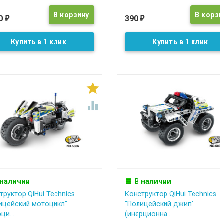
90
390
₽
₽
Купить в 1 клик
Купить в 1 клик


 наличии
В наличии
труктор QiHui Technics
Конструктор QiHui Technics
ицейский мотоцикл"
"Полицейский джип"
ци...
(инерционна...