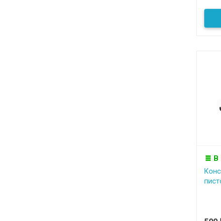
В
Конс
пист