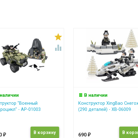


 наличии
В наличии
труктор "Военный
Конструктор XingBao Снего
роцикл" - АР-01003
(290 деталей) - XB-06009
90
690
₽
₽