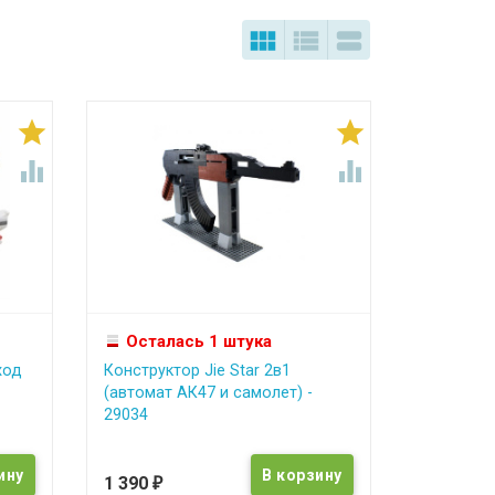







Осталась 1 штука
ход
Конструктор Jie Star 2в1
(автомат АК47 и самолет) -
29034
1 390
₽