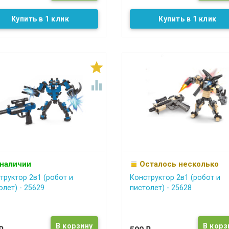
Купить в 1 клик
Купить в 1 клик


 наличии
Осталось несколько
труктор 2в1 (робот и
Конструктор 2в1 (робот и
олет) - 25629
пистолет) - 25628