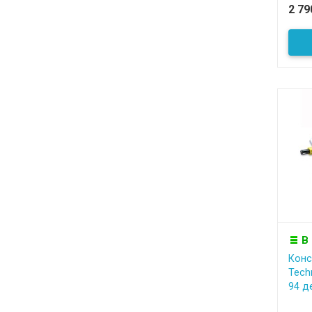
2 7
В
Конс
Tech
94 де