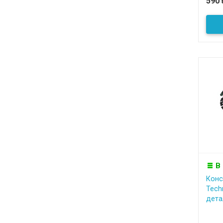
590
В
Конс
Techn
детал