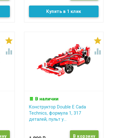
Купить в 1 клик




В наличии
Конструктор Double E Cada
Technics, формула 1, 317
деталей, пульт у...