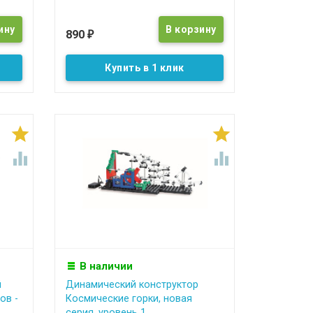
890
₽
Купить в 1 клик




В наличии
й
Динамический конструктор
ов -
Космические горки, новая
серия, уровень 1 ...