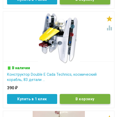


В наличии
Конструктор Double E Cada Technics, космический
корабль, 83 детали ...
390
₽
Купить в 1 клик