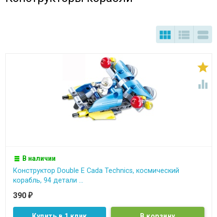





В наличии
Конструктор Double E Cada Technics, космический
корабль, 94 детали ...
390
₽
Купить в 1 клик