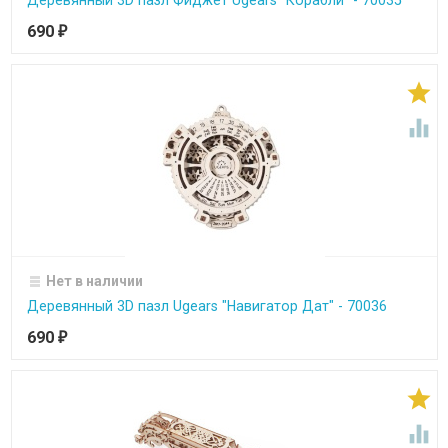
Деревянный 3D пазл Фиджет Ugears "Корабли" - 70035
690
₽


Нет в наличии
Деревянный 3D пазл Ugears "Навигатор Дат" - 70036
690
₽

