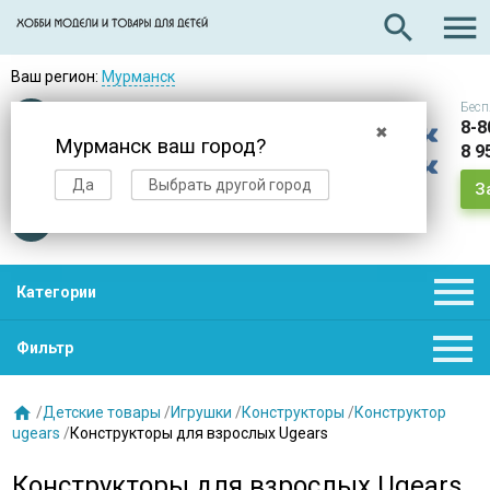

search
Ваш регион:
Мурманск
Бесп
Оплата
при получении
8-8
✖
Мурманск ваш город?
8 9
Доставка
в день заказа
Да
Выбрать другой город
З
Звезды
нас выбирают

Категории

Фильтр

/
Детские товары
/
Игрушки
/
Конструкторы
/
Конструктор
ugears
/
Конструкторы для взрослых Ugears
Конструкторы для взрослых Ugears