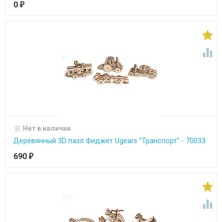
0
₽


Нет в наличии
Деревянный 3D пазл Фиджет Ugears "Транспорт" - 70033
690
₽

