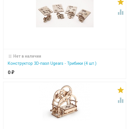


Нет в наличии
Конструктор 3D-пазл Ugears - Трибики (4 шт.)
0
₽

