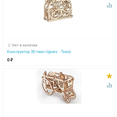

Нет в наличии
Конструктор 3D-пазл Ugears - Театр
0
₽

