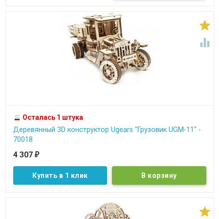


Осталась 1 штука
Деревянный 3D конструктор Ugears "Грузовик UGM-11" -
70018
4 307
₽
Купить в 1 клик
