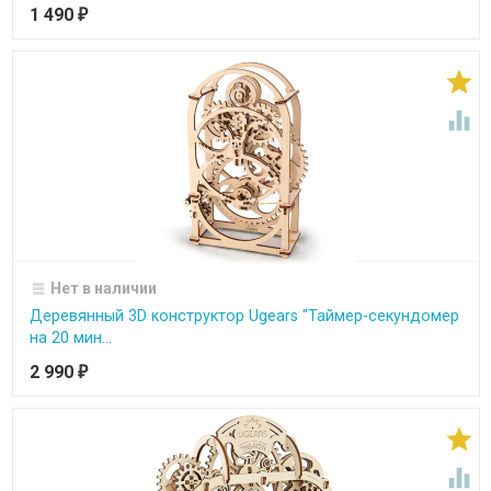
1 490
₽


Нет в наличии
Деревянный 3D конструктор Ugears "Таймер-секундомер
на 20 мин...
2 990
₽

