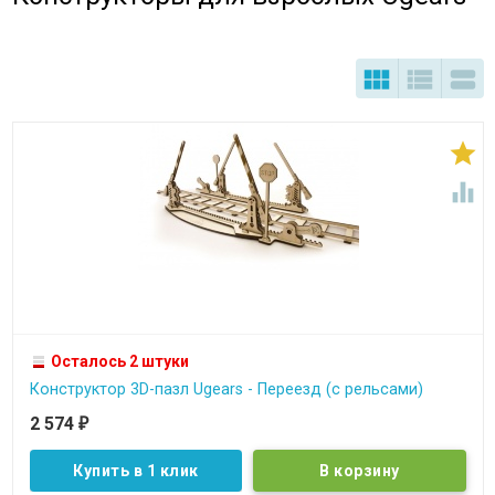





Осталось 2 штуки
Конструктор 3D-пазл Ugears - Переезд (с рельсами)
2 574
₽
Купить в 1 клик