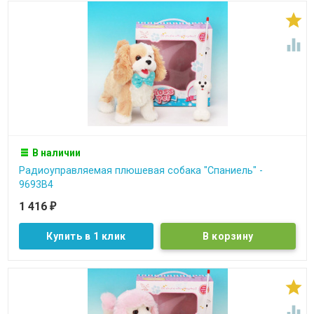


В наличии
Радиоуправляемая плюшевая собака "Спаниель" -
9693B4
1 416
₽
Купить в 1 клик

