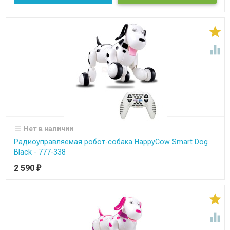


Нет в наличии
Радиоуправляемая робот-собака HappyCow Smart Dog
Black - 777-338
2 590
₽

