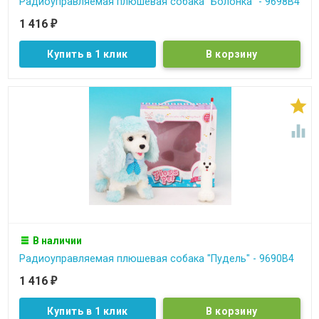
Радиоуправляемая плюшевая собака "Болонка" - 9698B4
1 416
₽
Купить в 1 клик


В наличии
Радиоуправляемая плюшевая собака "Пудель" - 9690B4
1 416
₽
Купить в 1 клик