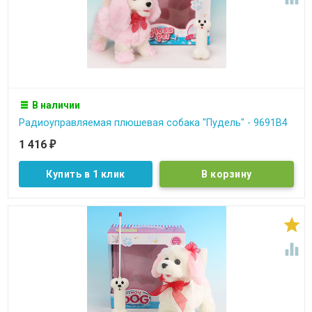
В наличии
Радиоуправляемая плюшевая собака "Пудель" - 9691B4
1 416
₽
Купить в 1 клик

