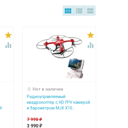







Нет в наличии
Радиоуправляемый
квадрокоптер с HD FPV камерой
W
и барометром MJX X10...
7 990
₽
3 990
₽