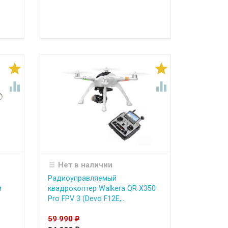




Нет в наличии
Радиоуправляемый
м
квадрокоптер Walkera QR X350
Pro FPV 3 (Devo F12E,...
59 990
₽