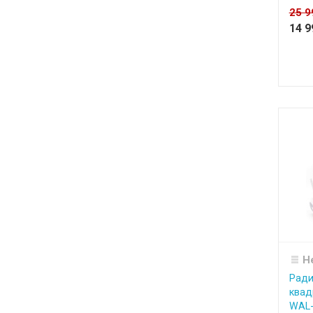
25 
14 
Н
Ради
квад
WAL