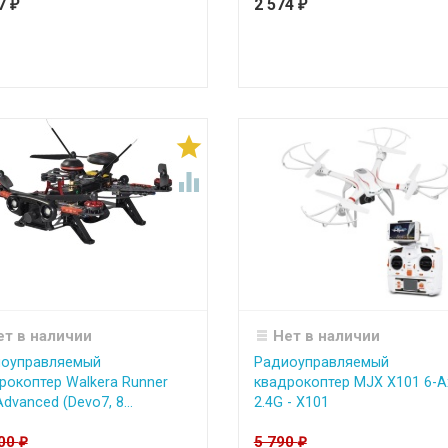
97
2 574
₽
₽


ет в наличии
Нет в наличии
оуправляемый
Радиоуправляемый
рокоптер Walkera Runner
квадрокоптер MJX X101 6-A
dvanced (Devo7, 8...
2.4G - X101
900
5 790
₽
₽