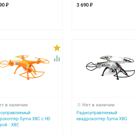
990
3 690
₽
₽


ет в наличии
Нет в наличии
оуправляемый
Радиоуправляемый
рокоптер Syma X8C с HD
квадрокоптер Syma X8G
рой - X8C