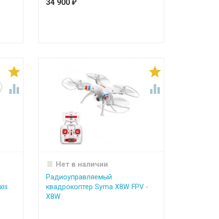
34 900
₽




Нет в наличии
Радиоуправляемый
xis
квадрокоптер Syma X8W FPV -
X8W