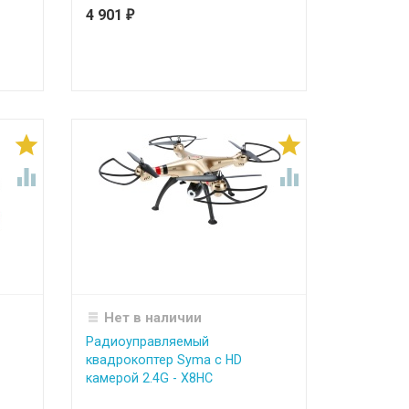
4 901
₽




Нет в наличии
Радиоуправляемый
квадрокоптер Syma с HD
камерой 2.4G - X8HC