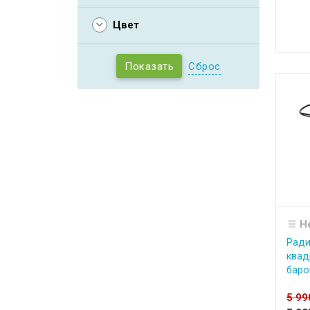
Цвет
Сброс
Н
Ради
квад
баро
5 9