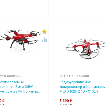


ет в наличии
Нет в наличии
оуправляемый
Радиоуправляемый
рокоптер Syma X8HG с
квадрокоптер с барометро
метром и 8MP HD камер...
MJX X102H 2.4G - X102H
90
5 390
₽
₽