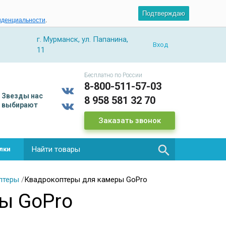
Подтверждаю
иденциальности
.
г. Мурманск, ул. Папанина,
Вход
11
Бесплатно по России
8-800-511-57-03
Звезды
нас
8 958 581 32 70
выбирают
Заказать звонок

лки
птеры
/
Квадрокоптеры для камеры GoPro
ы GoPro