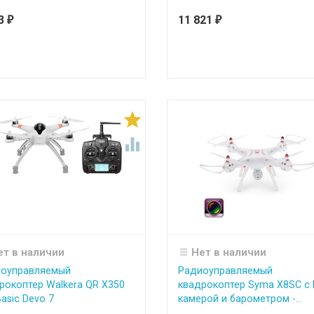
43
11 821
₽
₽


ет в наличии
Нет в наличии
оуправляемый
Радиоуправляемый
рокоптер Walkera QR X350
квадрокоптер Syma X8SC с
Basic Devo 7
камерой и барометром -...