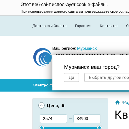
Этот веб-сайт использует cookie-файлы.
При использовании данного сайта вы подтверждаете свое согла
Доставка и Оплата
Гарантия
Контакты
О
Ваш регион:
Мурманск
Мурманск ваш город?
Да
Выбрать другой го
Электро-транспорт
Радиоуправляемые модел

/
Ра
Цена
, Р
Кв
—