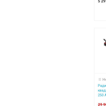
5 2
Н
Ради
квад
250 A
29 