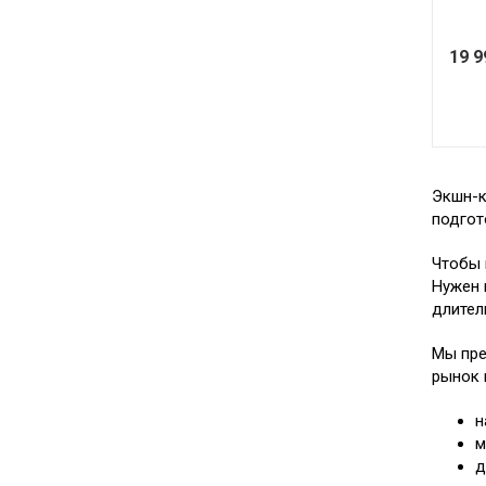
19 
Экшн-к
подгот
Чтобы 
Нужен 
длител
Мы пре
рынок 
н
м
д