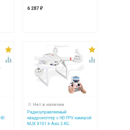
6 287
₽




Нет в наличии
Радиоуправляемый
 HD
квадрокоптер c HD FPV камерой
MJX X101 6-Axis 2.4G...