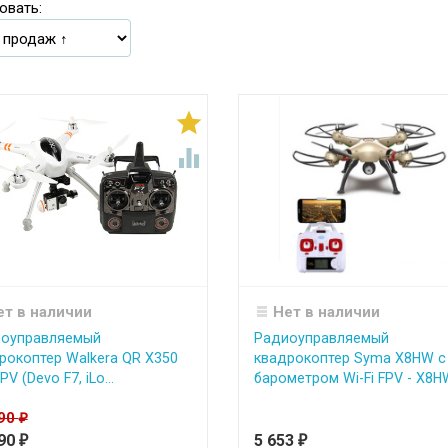
овать:


ет в наличии
Нет в наличии
оуправляемый
Радиоуправляемый
рокоптер Walkera QR X350
квадрокоптер Syma X8HW с
PV (Devo F7, iLo...
барометром Wi-Fi FPV - X8H
990
₽
990
5 653
₽
₽