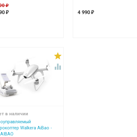
990
₽
990
4 990
₽
₽


ет в наличии
оуправляемый
рокоптер Walkera AiBao -
-AIBAO