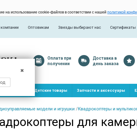
сие на использование cookie-файлов в соответствии с нашей
политикой конф
 компании
Оптовикам
Звезды выбирают нас
Сертификаты
Оплата
при
Доставка
в
получении
день заказа
✖
род
и и игрушки
Детские товары
Запчасти и аксессуары
Е
диоуправляемые модели и игрушки
/
Квадрокоптеры и мультико
адрокоптеры для камер