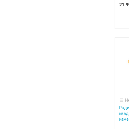
21 
Н
Ради
квад
каме