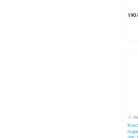
190
Н
Конс
подв
ЗИС 5