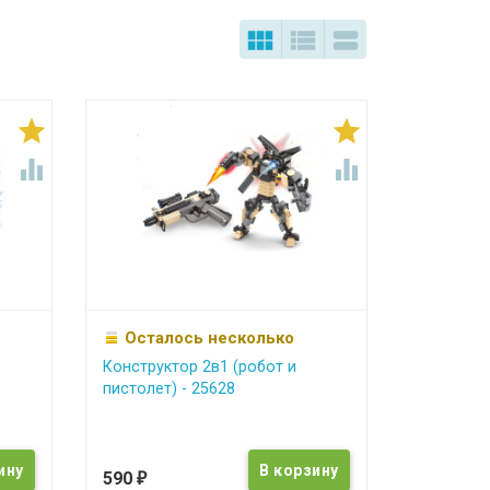







Осталось несколько
Конструктор 2в1 (робот и
пистолет) - 25628
590
₽