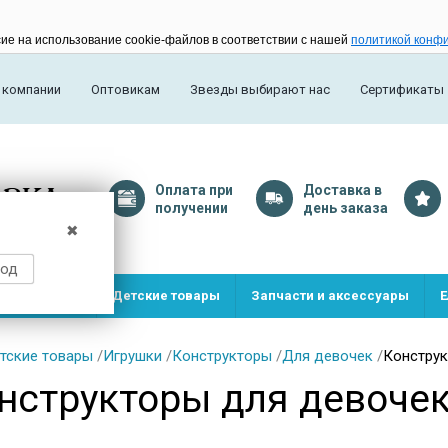
сие на использование cookie-файлов в соответствии с нашей
политикой конф
 компании
Оптовикам
Звезды выбирают нас
Сертификаты
Оплата
при
Доставка
в
получении
день заказа
✖
род
и и игрушки
Детские товары
Запчасти и аксессуары
Е
тские товары
/
Игрушки
/
Конструкторы
/
Для девочек
/
Конструк
нструкторы для девочек 