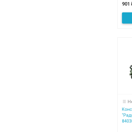
901
Н
Конс
"Рад
8403