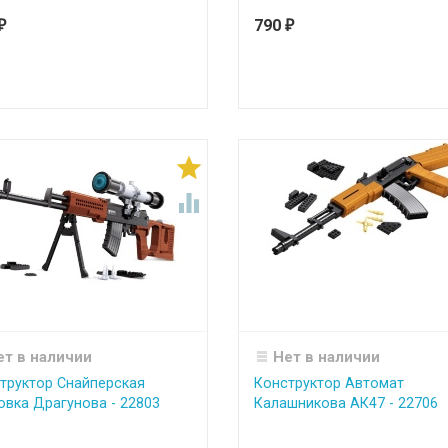
790
₽
₽


ет в наличии
Нет в наличии
труктор Снайперская
Конструктор Автомат
овка Драгунова - 22803
Калашникова АК47 - 22706