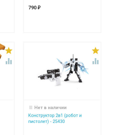
790
₽




Нет в наличии
Конструктор 2в1 (робот и
пистолет) - 25430