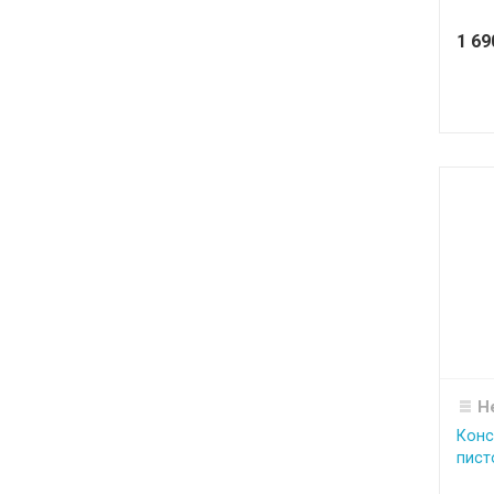
1 6
Н
Конс
пист