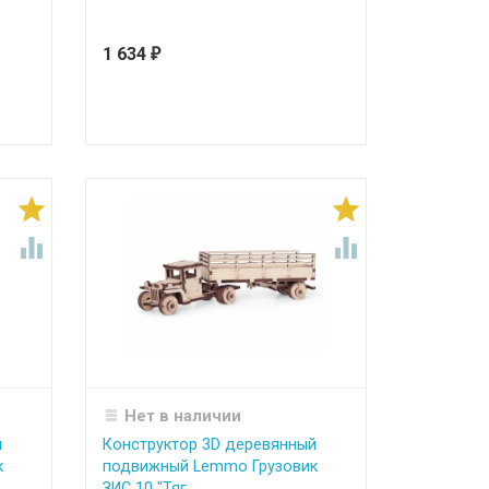
1 634
₽




Нет в наличии
й
Конструктор 3D деревянный
к
подвижный Lemmo Грузовик
ЗИС 10 "Тяг...