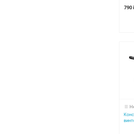
790
Н
Конс
винт