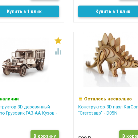
Купить в 1 клик
Купить в 1 клик


 наличии
Осталось несколько
труктор 3D деревянный
Конструктор-3D пазл KarCo
o Грузовик ГАЗ-АА Кузов -
"Стегозавр" - D05N
1