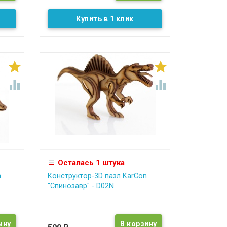
Купить в 1 клик




Осталась 1 штука
n
Конструктор-3D пазл KarCon
"Спинозавр" - D02N