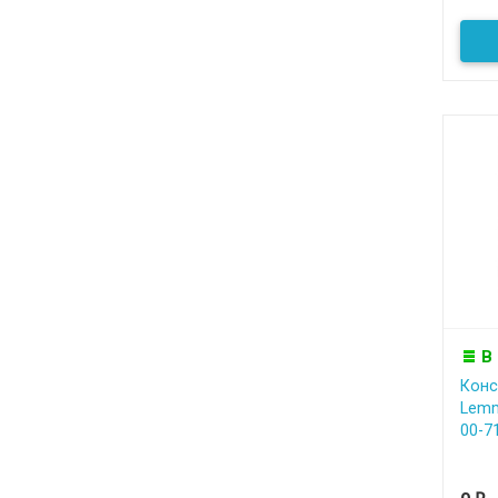
В
Конс
Lemm
00-7