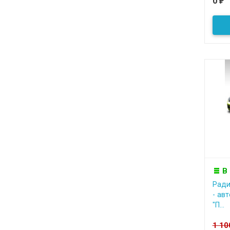
0
₽
В
Ради
- авт
"П...
1 1