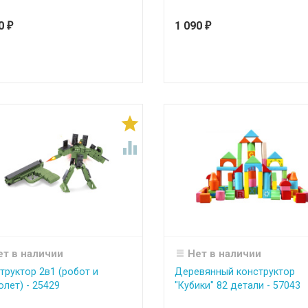
90
1 090
₽
₽


ет в наличии
Нет в наличии
труктор 2в1 (робот и
Деревянный конструктор
олет) - 25429
"Кубики" 82 детали - 57043