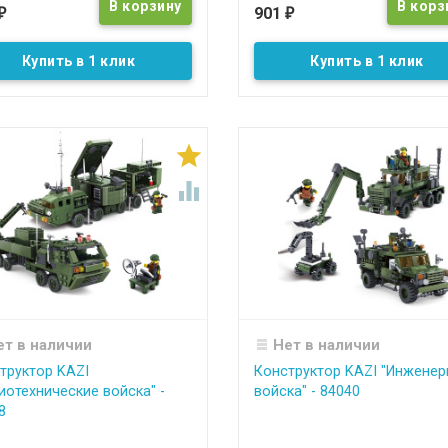
901
₽
₽
Купить в 1 клик
Купить в 1 клик


ет в наличии
Нет в наличии
труктор KAZI
Конструктор KAZI "Инжене
иотехнические войска" -
войска" - 84040
8