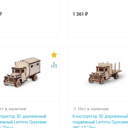
1 361
₽
₽


ет в наличии
Нет в наличии
труктор 3D деревянный
Конструктор 3D деревянны
ижный Lemmo Грузовик
подвижный Lemmo Грузови
 "Почт...
ЗИС 12 "Лес...