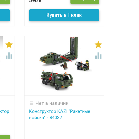
590
₽
Купить в 1 клик




Нет в наличии
ктор
Конструктор KAZI "Ракетные
войска" - 84037