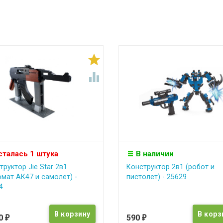


сталась 1 штука
В наличии
труктор Jie Star 2в1
Конструктор 2в1 (робот и
омат АК47 и самолет) -
пистолет) - 25629
4
90
590
₽
₽