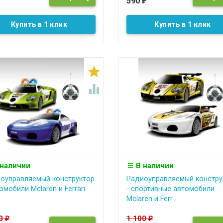
590
₽
Купить в 1 клик
Купить в 1 клик


 наличии
В наличии
оуправляемый конструктор
Радиоуправляемый констру
омобили Mclaren и Ferrari
- спортивные автомобили
Mclaren и Ferr...
00
1 100
₽
₽