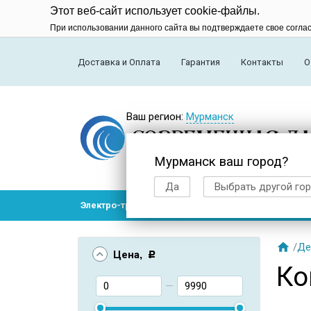
Этот веб-сайт использует cookie-файлы.
При использовании данного сайта вы подтверждаете свое согла
Доставка и Оплата
Гарантия
Контакты
О
Ваш регион:
Мурманск
Мурманск ваш город?
Да
Выбрать другой го
Электро-транспорт
Радиоуправляемые модел

/
Де
Цена
, Р
Ко
—