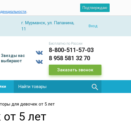
Подтверждаю
иденциальности
.
г. Мурманск, ул. Папанина,
Вход
11
Бесплатно по России
8-800-511-57-03
Звезды
нас
8 958 581 32 70
выбирают
Заказать звонок

лки
торы для девочек от 5 лет
от 5 лет