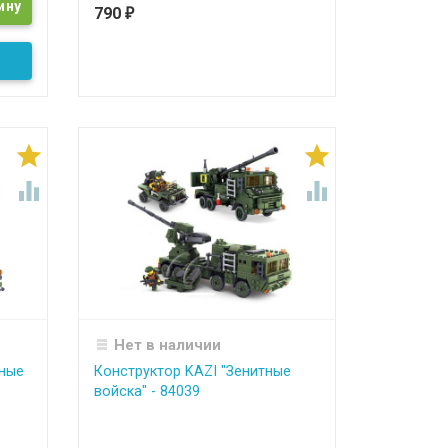
790
₽




Нет в наличии
рные
Конструктор KAZI "Зенитные
войска" - 84039