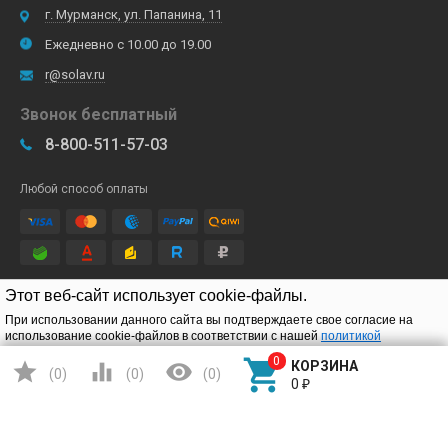
г. Мурманск, ул. Папанина, 11
Ежедневно с 10.00 до 19.00
r@solav.ru
Звонок бесплатный
8-800-511-57-03
Любой способ оплаты
Этот веб-сайт использует cookie-файлы.
Подписывайтесь
При использовании данного сайта вы подтверждаете свое согласие на
использование cookie-файлов в соответствии с нашей
политикой
конфиденциальности
.




КОРЗИНА
(
0
)
(
0
)
(
0
)
Подтверждаю
0
₽
Детские электромобили
