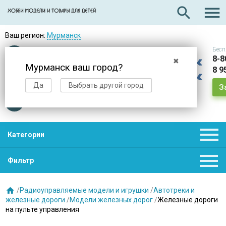

search
Ваш регион:
Мурманск
Бесп
Оплата
при получении
8-8
✖
Мурманск ваш город?
8 9
Доставка
в день заказа
Да
Выбрать другой город
З
Звезды
нас выбирают

Категории

Фильтр

/
Радиоуправляемые модели и игрушки
/
Автотреки и
железные дороги
/
Модели железных дорог
/
Железные дороги
на пульте управления