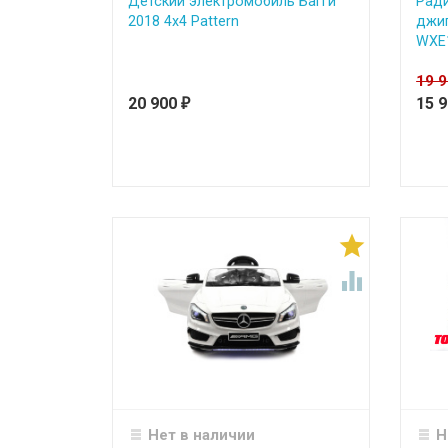
Детский электромобиль Багги
Рад
2018 4х4 Pattern
джип
WXE
19 
20 900
15 
₽


Нет в наличии
Н