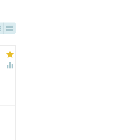



