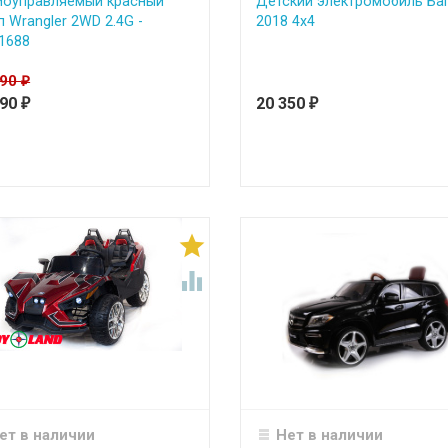
иоуправляемый красный
Детский электромобиль Ба
 Wrangler 2WD 2.4G -
2018 4х4
1688
990
₽
990
20 350
₽
₽


ет в наличии
Нет в наличии