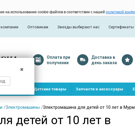
сие на использование cookie-файлов в соответствии с нашей
политикой конф
 компании
Оптовикам
Звезды выбирают нас
Сертификаты
Оплата
при
Доставка
в
получении
день заказа
✖
род
и и игрушки
Детские товары
Запчасти и аксессуары
Е
и
/
Электромашины
/
Электромашина для детей от 10 лет в Мур
я детей от 10 лет в