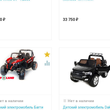
90
33 750
₽
₽


ет в наличии
Нет в наличии
кий электромобиль Багги
Детский электромобиль Da