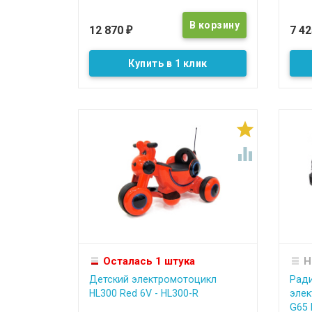
12 870
7 4
₽
Купить в 1 клик


Осталась 1 штука
Н
Детский электромотоцикл
Рад
HL300 Red 6V - HL300-R
элек
G65 B