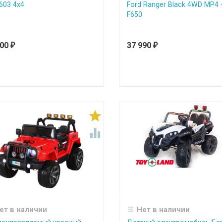
603 4х4
Ford Ranger Black 4WD MP4 
F650
100
37 990
₽
₽


ет в наличии
Нет в наличии