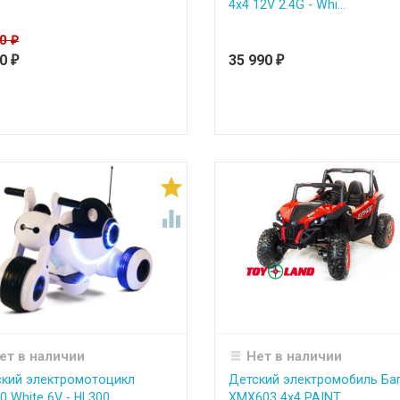
4x4 12V 2.4G - Whi...
00
₽
50
35 990
₽
₽


ет в наличии
Нет в наличии
кий электромотоцикл
Детский электромобиль Ба
0 White 6V - HL300
ХМХ603 4х4 PAINT