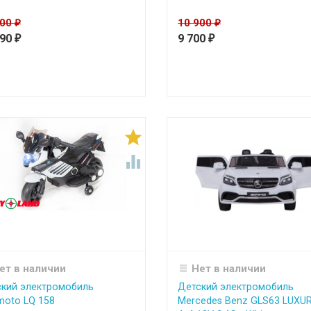
500
10 900
₽
₽
990
9 700
₽
₽


ет в наличии
Нет в наличии
кий электромобиль
Детский электромобиль
moto LQ 158
Mercedes Benz GLS63 LUXU