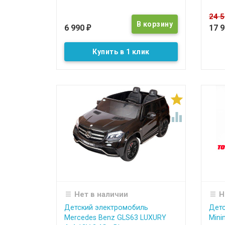
24 
6 990
17 
₽
Купить в 1 клик


Нет в наличии
Н
Детский электромобиль
Детс
Mercedes Benz GLS63 LUXURY
Mini