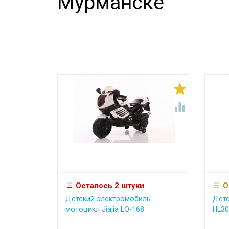
Мурманске


Осталось 2 штуки
О
Детский электромобиль
Детс
мотоцикл Jiajia LQ-168
HL30