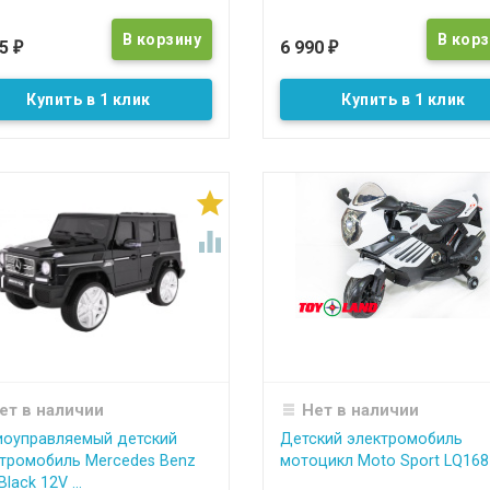
25
6 990
₽
₽
Купить в 1 клик
Купить в 1 клик


ет в наличии
Нет в наличии
иоуправляемый детский
Детский электромобиль
тромобиль Mercedes Benz
мотоцикл Moto Sport LQ168
lack 12V ...