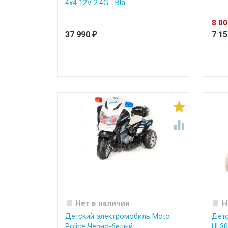
4x4 12V 2.4G - Bla...
8 0
37 990
7 1
₽


Нет в наличии
Н
Детский электромобиль Moto
Детс
Police Черно-белый
HL30