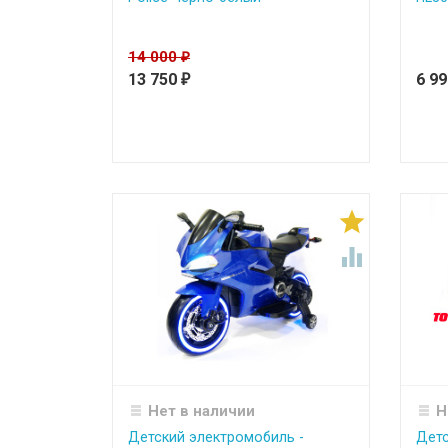
14 000
₽
13 750
6 9
₽


Нет в наличии
Н
Детский электромобиль -
Детс