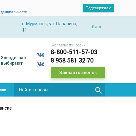
Подтверждаю
иденциальности
.
г. Мурманск, ул. Папанина,
Вход
11
Бесплатно по России
8-800-511-57-03
Звезды
нас
8 958 581 32 70
выбирают
Заказать звонок

лки
манске