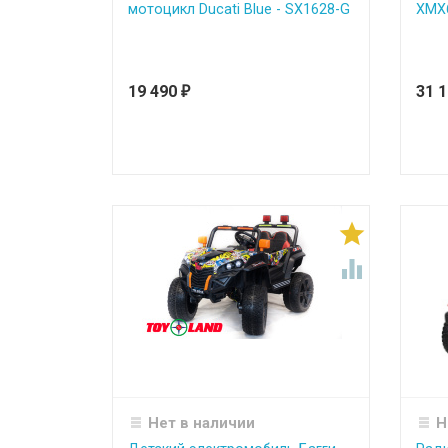
мотоцикл Ducati Blue - SX1628-G
ХМХ
19 490
31 
₽


Нет в наличии
Н