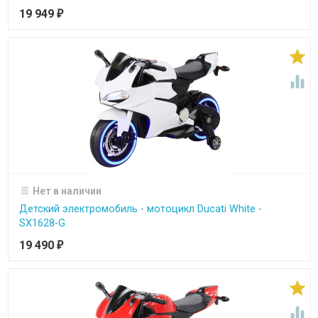
19 949
₽


Нет в наличии
Детский электромобиль - мотоцикл Ducati White -
SX1628-G
19 490
₽

