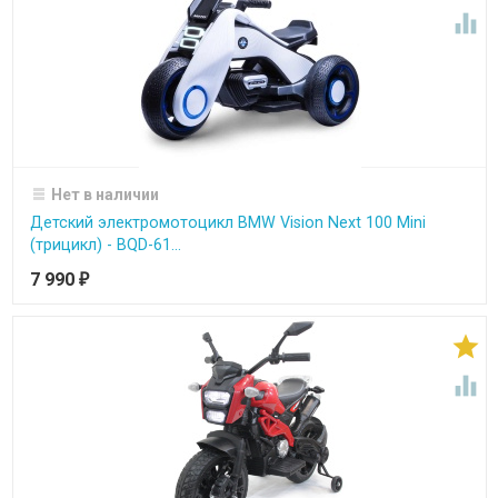

Нет в наличии
Детский электромотоцикл BMW Vision Next 100 Mini
(трицикл) - BQD-61...
7 990
₽

