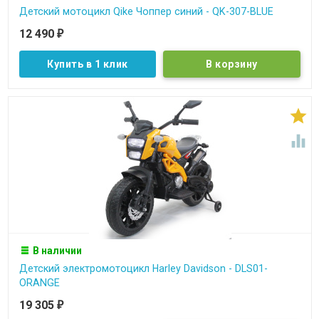
Детский мотоцикл Qike Чоппер синий - QK-307-BLUE
12 490
₽
Купить в 1 клик


В наличии
Детский электромотоцикл Harley Davidson - DLS01-
ORANGE
19 305
₽