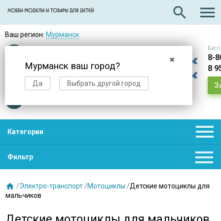

search
Ваш регион:
Мурманск
Бесп
Оплата
при получении
8-8
✖
Мурманск ваш город?
8 9
Доставка
в день заказа
Да
Выбрать другой город
З
Звезды
нас выбирают

Категории

Фильтр

/
Электро-транспорт
/
Мотоциклы
/
Детские мотоциклы для
мальчиков
Детские мотоциклы для мальчиков