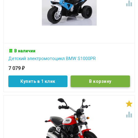

В наличии
Детский электромотоцикл BMW S1000PR
7 079
₽
Купить в 1 клик

