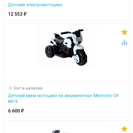
Детский электромотоцикл
12 553
₽


Нет в наличии
Детский мини мотоцикл на аккумуляторе Minimoto CH
8819
6 600
₽
