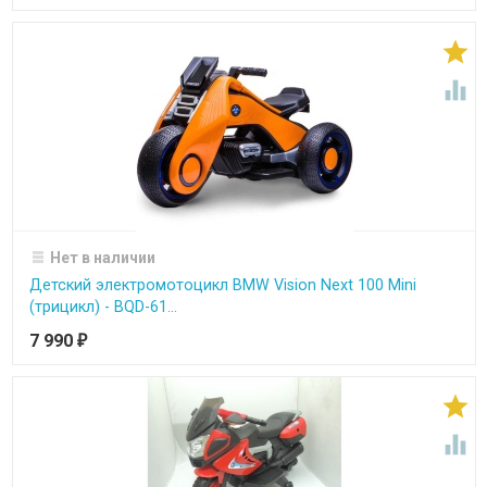


Нет в наличии
Детский электромотоцикл BMW Vision Next 100 Mini
(трицикл) - BQD-61...
7 990
₽

