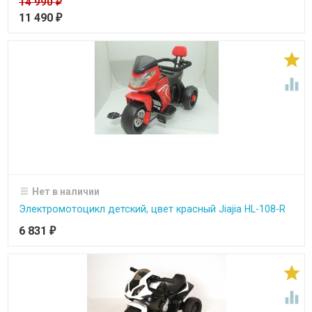
14 990
₽
11 490
₽


Нет в наличии
Электромотоцикл детский, цвет красный Jiajia HL-108-R
6 831
₽

