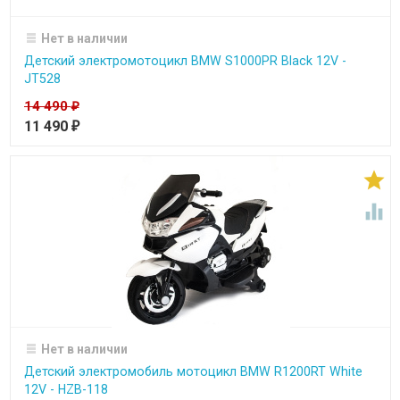
Нет в наличии
Детский электромотоцикл BMW S1000PR Black 12V -
JT528
14 490
₽
11 490
₽


Нет в наличии
Детский электромобиль мотоцикл BMW R1200RT White
12V - HZB-118