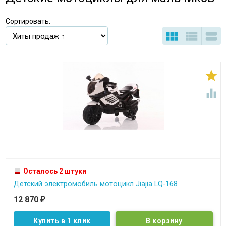
Сортировать:





Осталось 2 штуки
Детский электромобиль мотоцикл Jiajia LQ-168
12 870
₽
Купить в 1 клик