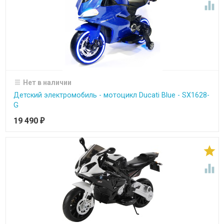

Нет в наличии
Детский электромобиль - мотоцикл Ducati Blue - SX1628-
G
19 490
₽

