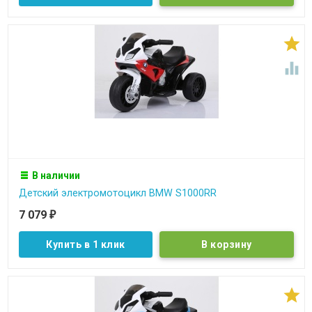


В наличии
Детский электромотоцикл BMW S1000RR
7 079
₽
Купить в 1 клик
