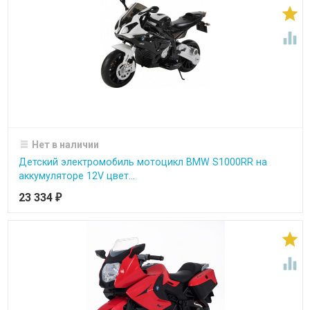


Нет в наличии
Детский электромобиль мотоцикл BMW S1000RR на
аккумуляторе 12V цвет...
23 334
₽

