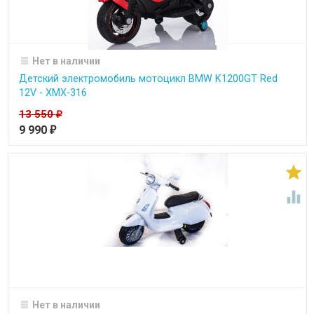
Нет в наличии
Детский электромобиль мотоцикл BMW K1200GT Red
12V - XMX-316
13 550
₽
9 990
₽


Нет в наличии