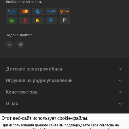
Любой способ оплаты
Подписывайтесь
Детские электромобили

Игрушки на радиоуправлении

Конструкторы

О нас

Этот веб-сайт использует cookie-файлы.
Заказать звонок
При использовании данного сайта вы подтверждаете свое согласие на