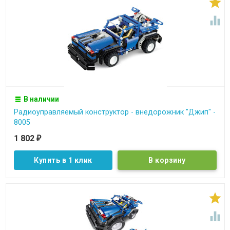


В наличии
Радиоуправляемый конструктор - внедорожник "Джип" -
8005
1 802
₽
Купить в 1 клик

