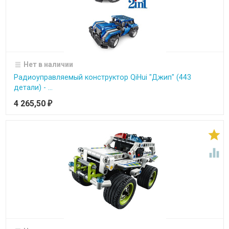
Нет в наличии
Радиоуправляемый конструктор QiHui "Джип" (443
детали) - ...
4 265,50
₽

