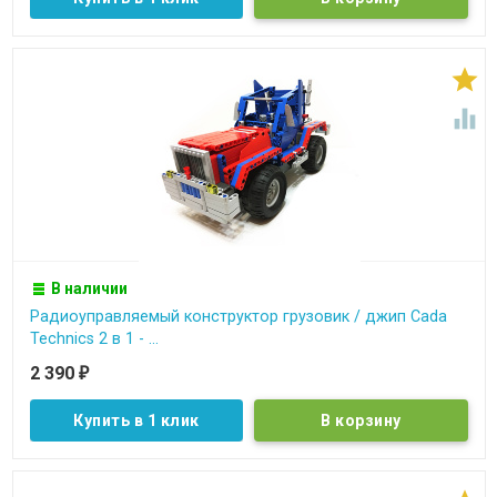


В наличии
Радиоуправляемый конструктор грузовик / джип Cada
Technics 2 в 1 - ...
2 390
₽
Купить в 1 клик