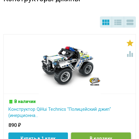





В наличии
Конструктор QiHui Technics "Полицейский джип"
(инерционна...
890
₽
Купить в 1 клик