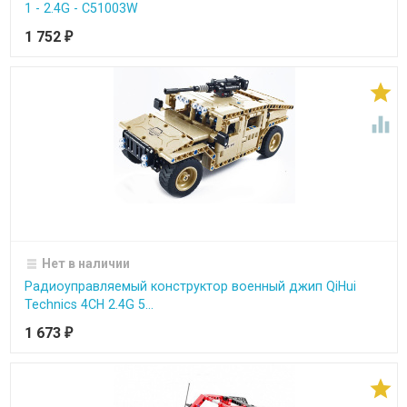
1 - 2.4G - C51003W
1 752
₽


Нет в наличии
Радиоуправляемый конструктор военный джип QiHui
Technics 4CH 2.4G 5...
1 673
₽
