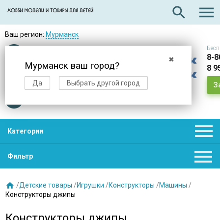

search
Ваш регион:
Мурманск
Бесп
Оплата
при получении
8-8
✖
Мурманск ваш город?
8 9
Доставка
в день заказа
Да
Выбрать другой город
З
Звезды
нас выбирают

Категории

Фильтр

/
Детские товары
/
Игрушки
/
Конструкторы
/
Машины
/
Конструкторы джипы
Конструкторы джипы