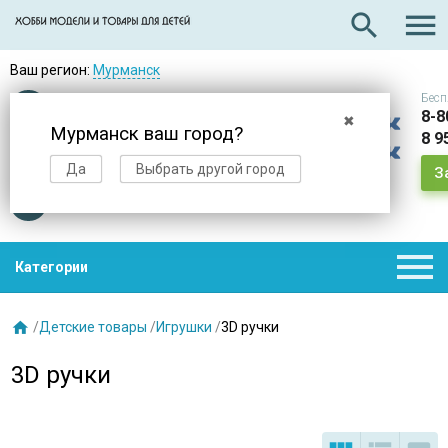

search
Ваш регион:
Мурманск
Бесп
Оплата
при получении
8-8
✖
Мурманск ваш город?
8 9
Доставка
в день заказа
Да
Выбрать другой город
З
Звезды
нас выбирают

Категории

/
Детские товары
/
Игрушки
/
3D ручки
3D ручки