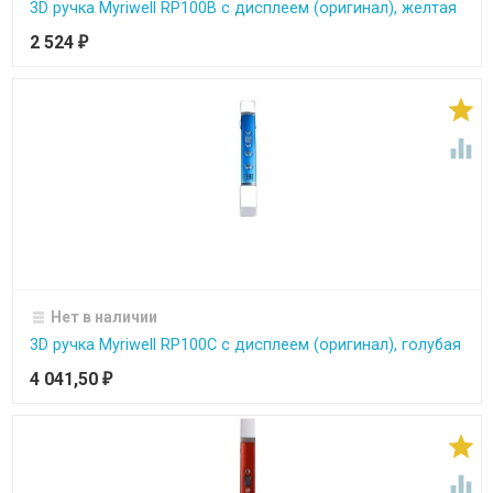
3D ручка Myriwell RP100B с дисплеем (оригинал), желтая
2 524
₽


Нет в наличии
3D ручка Myriwell RP100C с дисплеем (оригинал), голубая
4 041,50
₽

