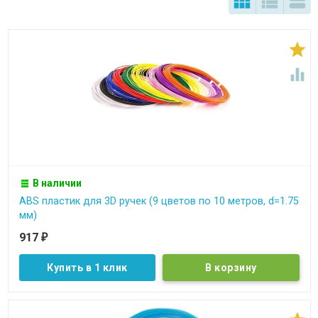





В наличии
ABS пластик для 3D ручек (9 цветов по 10 метров, d=1.75
мм)
917
₽
Купить в 1 клик