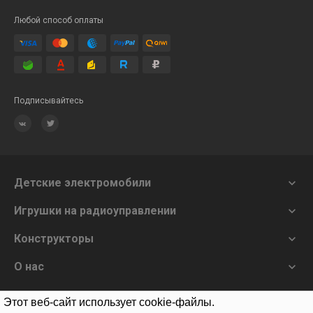
Любой способ оплаты
Подписывайтесь
Детские электромобили

Игрушки на радиоуправлении

Конструкторы

О нас

Этот веб-сайт использует cookie-файлы.
Заказать звонок