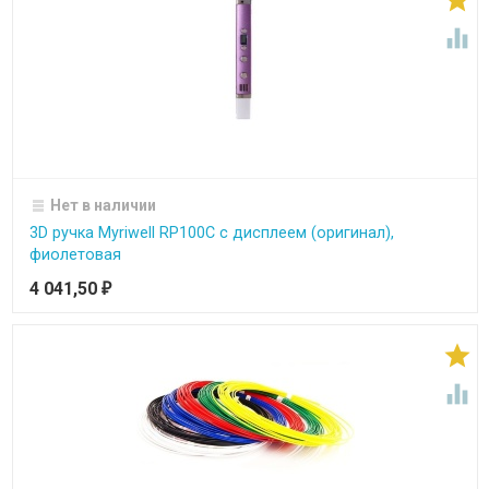

Нет в наличии
3D ручка Myriwell RP100C с дисплеем (оригинал),
фиолетовая
4 041,50
₽

