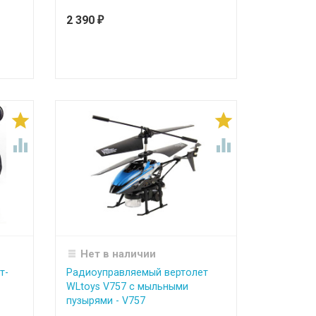
2 390
₽




Нет в наличии
т-
Радиоуправляемый вертолет
WLtoys V757 с мыльными
пузырями - V757