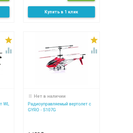
Купить в 1 клик




Нет в наличии
т WL
Радиоуправляемый вертолет c
GYRO - S107G