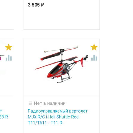
3 505
₽




Нет в наличии
т
Радиоуправляемый вертолет
38-R
MJX R/C i-Heli Shuttle Red
T11/T611 - T11-R