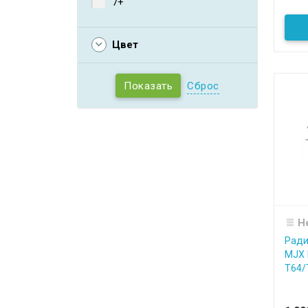
7+
Цвет
Сброс
Н
Ради
MJX R
T64/