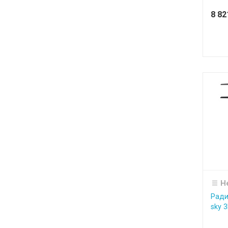
8 8
Н
Ради
sky 