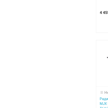
4 4
Н
Ради
MJX R