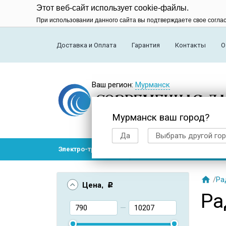
Этот веб-сайт использует cookie-файлы.
При использовании данного сайта вы подтверждаете свое согла
Доставка и Оплата
Гарантия
Контакты
О
Ваш регион:
Мурманск
Мурманск ваш город?
Да
Выбрать другой го
Электро-транспорт
Радиоуправляемые модел

/
Ра
Цена
, Р
Ра
—