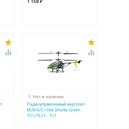
1 158
₽




Нет в наличии
т
Радиоуправляемый вертолет
MJX R/C i-Heli Shuttle Green
T11/T611 - T11