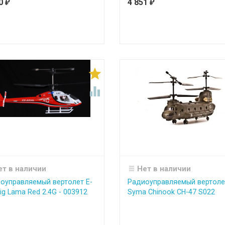
90
4 851
₽
₽


ет в наличии
Нет в наличии
оуправляемый вертолет E-
Радиоуправляемый вертоле
Big Lama Red 2.4G - 003912
Syma Chinook CH-47 S022