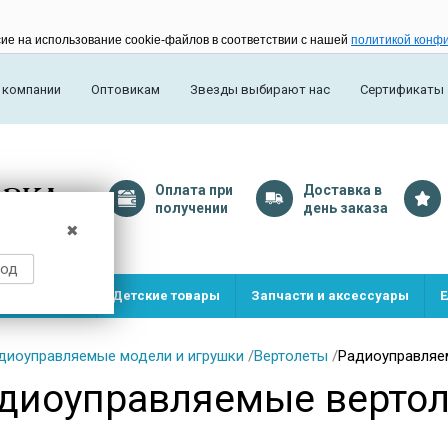
сие на использование cookie-файлов в соответствии с нашей
политикой конф
 компании
Оптовикам
Звезды выбирают нас
Сертификаты
Оплата
при
Доставка
в
получении
день заказа
✖
род
и и игрушки
Детские товары
Запчасти и аксессуары
Е
диоуправляемые модели и игрушки
/
Вертолеты
/
Радиоуправляе
диоуправляемые вертол