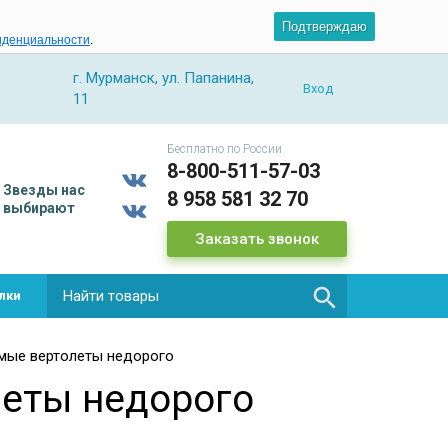
Подтверждаю
иденциальности
.
г. Мурманск, ул. Папанина,
Вход
11
Бесплатно по России
8-800-511-57-03
Звезды
нас
8 958 581 32 70
выбирают
Заказать звонок

лки
мые вертолеты недорого
еты недорого