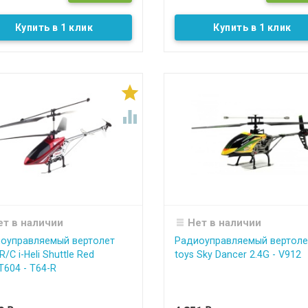
Купить в 1 клик
Купить в 1 клик


ет в наличии
Нет в наличии
оуправляемый вертолет
Радиоуправляемый вертоле
/C i-Heli Shuttle Red
toys Sky Dancer 2.4G - V912
T604 - T64-R