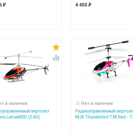
36
4 455
₽
₽


ет в наличии
Нет в наличии
оуправляемый вертолет
Радиоуправляемый вертоле
era Lama400D (2.4G)
MJX Thunderbird T38 Red - T