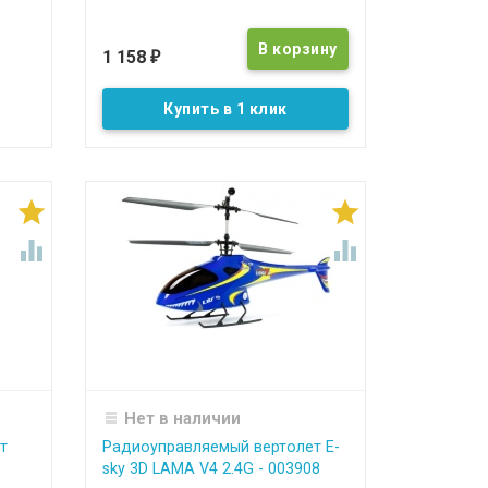
1 158
₽
Купить в 1 клик




Нет в наличии
т
Радиоуправляемый вертолет E-
sky 3D LAMA V4 2.4G - 003908