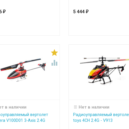
76
5 444
₽
₽


ет в наличии
Нет в наличии
оуправляемый вертолет
Радиоуправляемый вертоле
era V100D01 3-Axis 2.4G
toys 4CH 2.4G - V913