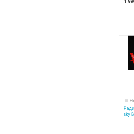
1 9
Н
Ради
sky 