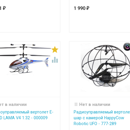
21
1 990
₽
₽


ет в наличии
Нет в наличии
оуправляемый вертолет E-
Радиоуправляемый вертоле
3D LAMA V4 1:32 - 000009
шар с камерой HappyCow
Robotic UFO - 777-289