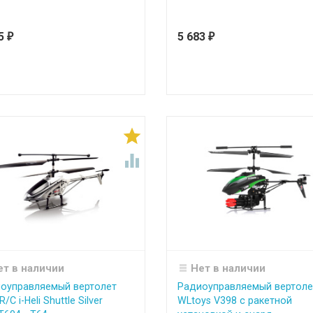
55
5 683
₽
₽


ет в наличии
Нет в наличии
оуправляемый вертолет
Радиоуправляемый вертоле
/C i-Heli Shuttle Silver
WLtoys V398 с ракетной