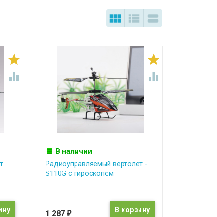







В наличии
т
Радиоуправляемый вертолет -
S110G с гироскопом
1 287
₽