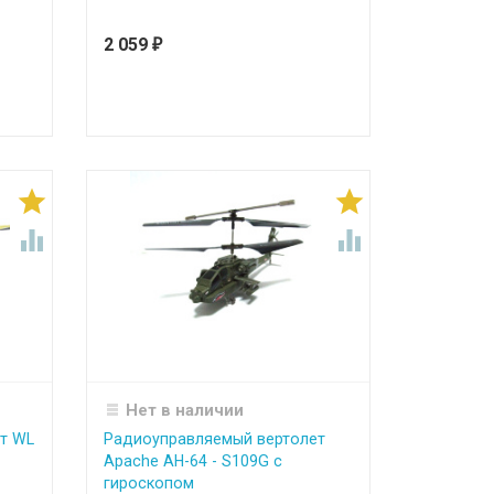
2 059
₽




Нет в наличии
т WL
Радиоуправляемый вертолет
Apache AH-64 - S109G с
гироскопом