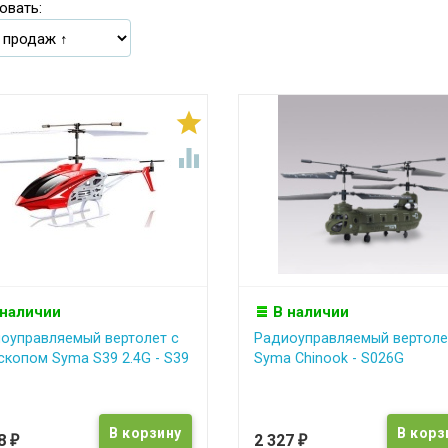
овать:


 наличии
В наличии
оуправляемый вертолет с
Радиоуправляемый вертоле
скопом Syma S39 2.4G - S39
Syma Chinook - S026G
18
2 327
₽
₽