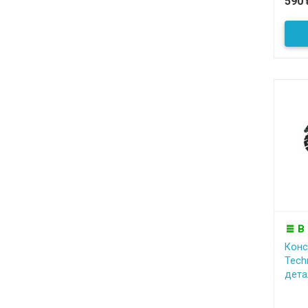
590
В
Конс
Techn
детал