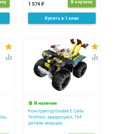
1 574
₽
Купить в 1 клик




В наличии
Конструктор Double E Cada
бль,
Technics, квадроцикл, 164
детали, инерцио...