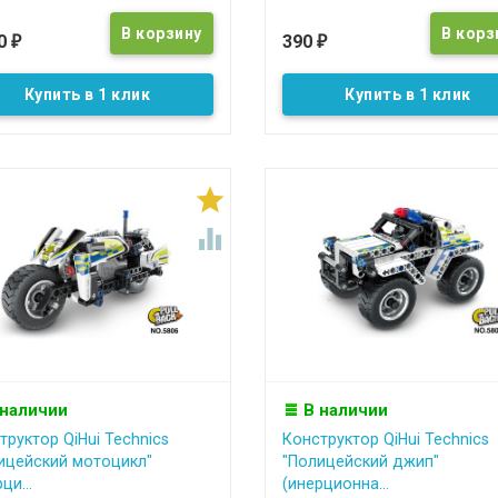
90
390
₽
₽
Купить в 1 клик
Купить в 1 клик


 наличии
В наличии
труктор QiHui Technics
Конструктор QiHui Technics
ицейский мотоцикл"
"Полицейский джип"
ци...
(инерционна...