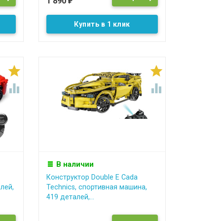
1 890
₽
Купить в 1 клик




В наличии
Конструктор Double E Cada
лей,
Technics, спортивная машина,
419 деталей,...