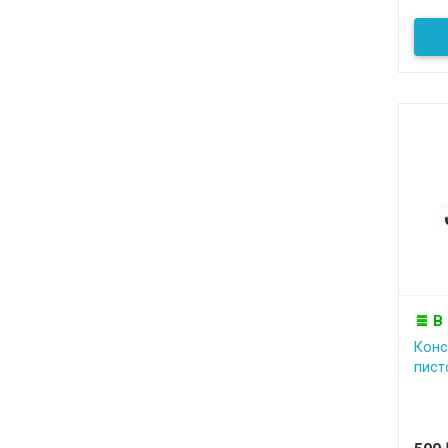
В
Конс
пист