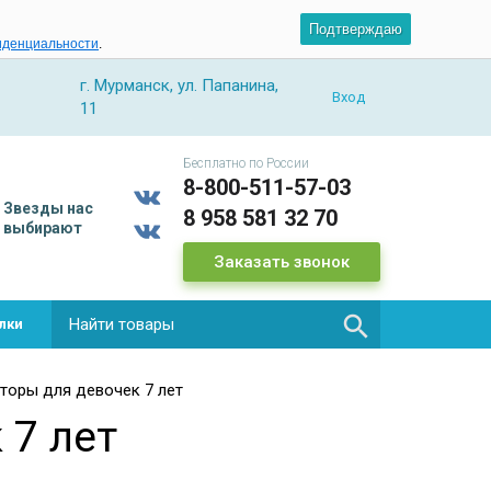
Подтверждаю
иденциальности
.
г. Мурманск, ул. Папанина,
Вход
11
Бесплатно по России
8-800-511-57-03
Звезды
нас
8 958 581 32 70
выбирают
Заказать звонок

лки
торы для девочек 7 лет
 7 лет