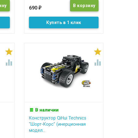
690
₽
Купить в 1 клик




В наличии
Конструктор QiHui Technics
"Шорт-Корс" (инерционная
модел...