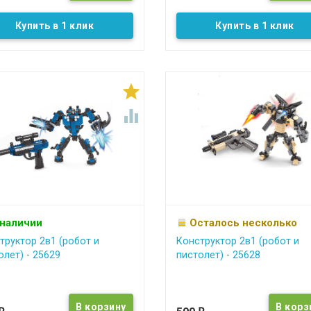
Купить в 1 клик
Купить в 1 клик


 наличии
Осталось несколько
труктор 2в1 (робот и
Конструктор 2в1 (робот и
олет) - 25629
пистолет) - 25628