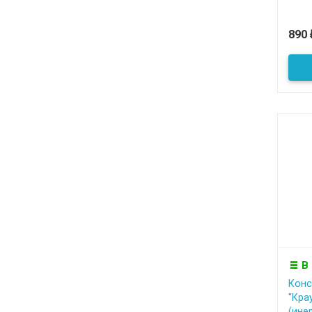
890
В
Конс
''Кра
(ине