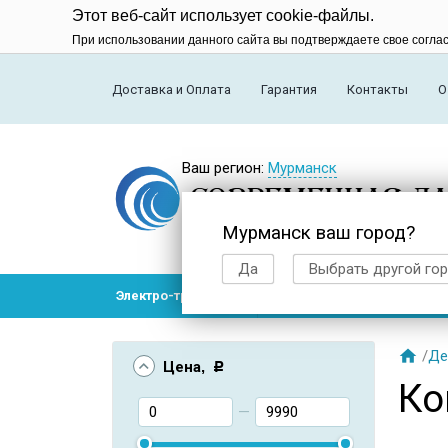
Этот веб-сайт использует cookie-файлы.
При использовании данного сайта вы подтверждаете свое согла
Доставка и Оплата
Гарантия
Контакты
О
Ваш регион:
Мурманск
Мурманск ваш город?
Да
Выбрать другой го
Электро-транспорт
Радиоуправляемые модел

/
Де
Цена
, Р
Ко
—