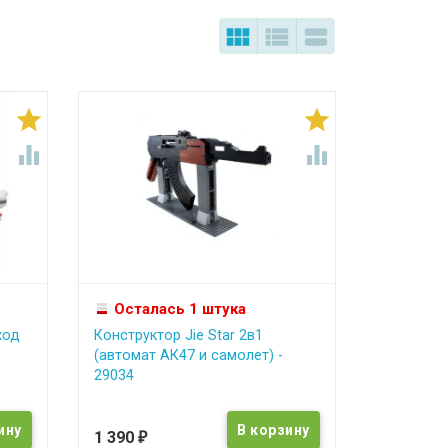







Осталась 1 штука
ход
Конструктор Jie Star 2в1
(автомат АК47 и самолет) -
29034
1 390
₽