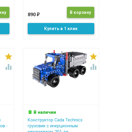
890
₽
Купить в 1 клик




В наличии
й
Конструктор Cada Technics
ов -
грузовик c инерционным
механизмом, 301 де...