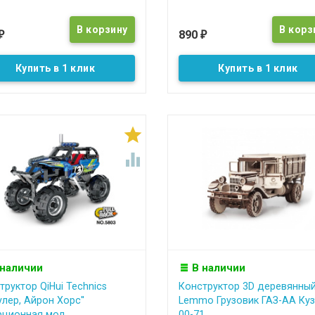
890
₽
₽
Купить в 1 клик
Купить в 1 клик


 наличии
В наличии
труктор QiHui Technics
Конструктор 3D деревянны
улер, Айрон Хорс''
Lemmo Грузовик ГАЗ-АА Куз
рционная мод...
00-71