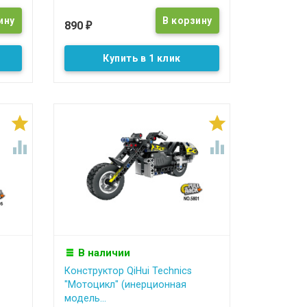
890
₽
Купить в 1 клик




В наличии
Конструктор QiHui Technics
"Мотоцикл" (инерционная
модель...