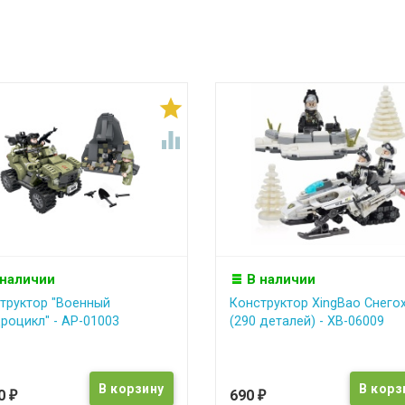


 наличии
В наличии
труктор "Военный
Конструктор XingBao Снего
роцикл" - АР-01003
(290 деталей) - XB-06009
90
690
₽
₽