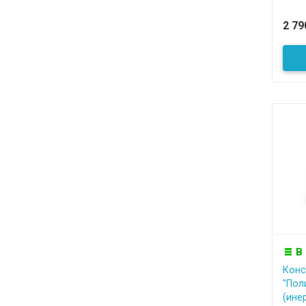
2 7
В
Конс
"Пол
(инер