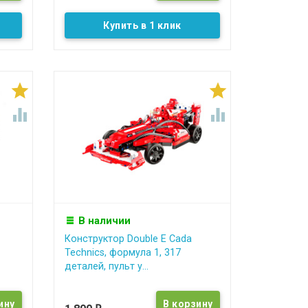
Купить в 1 клик




В наличии
Конструктор Double E Cada
Technics, формула 1, 317
деталей, пульт у...