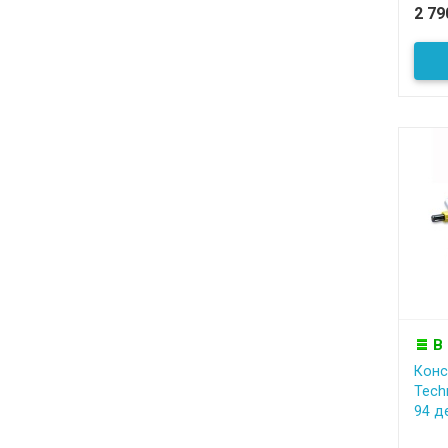
2 7
В
Конс
Tech
94 де