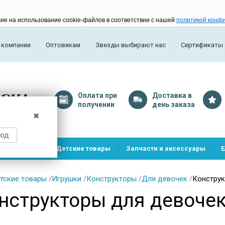
сие на использование cookie-файлов в соответствии с нашей
политикой конф
 компании
Оптовикам
Звезды выбирают нас
Сертификаты
Оплата
при
Доставка
в
получении
день заказа
✖
род
и и игрушки
Детские товары
Запчасти и аксессуары
Е
тские товары
/
Игрушки
/
Конструкторы
/
Для девочек
/
Конструк
нструкторы для девочек