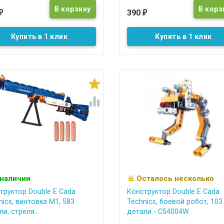
390
₽
₽
Купить в 1 клик
Купить в 1 клик


 наличии
Осталось несколько
труктор Double E Cada
Конструктор Double E Cada
nics, винтовка М1, 583
Technics, боевой робот, 103
и, стреля...
детали - C54004W