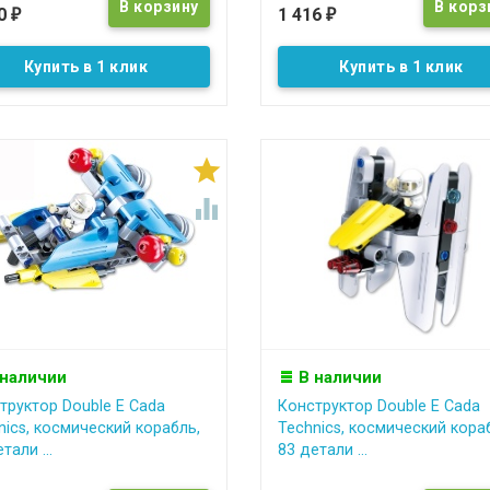
90
1 416
₽
₽
Купить в 1 клик
Купить в 1 клик


 наличии
В наличии
труктор Double E Cada
Конструктор Double E Cada
nics, космический корабль,
Technics, космический кора
тали ...
83 детали ...