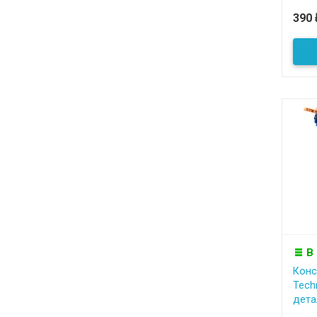
390
В
Конс
Tech
детал