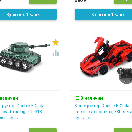
590
₽
₽
Купить в 1 клик
Купить в 1 клик


 наличии
В наличии
труктор Double E Cada
Конструктор Double E Cada
ics, Танк Tiger 1, 313
Technics, спорткар, 380 дета
ей, пуль...
пульт уп...